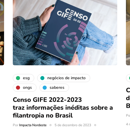
esg
negócios de impacto
ongs
saberes
C
d
Censo GIFE 2022-2023
B
traz informações inéditas sobre a
filantropia no Brasil
P
4 
Por
Impacta Nordeste
5 de dezembro de 2023