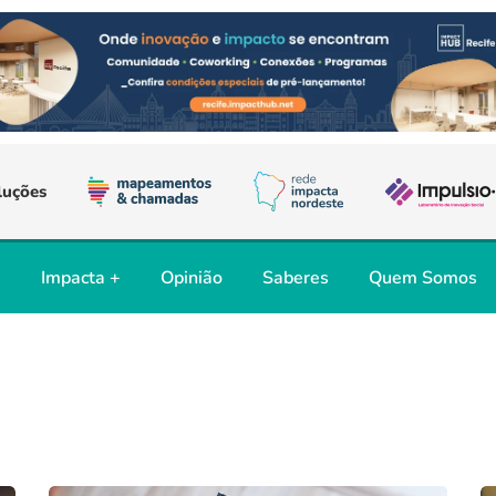
luções
s
Impacta +
Opinião
Saberes
Quem Somos