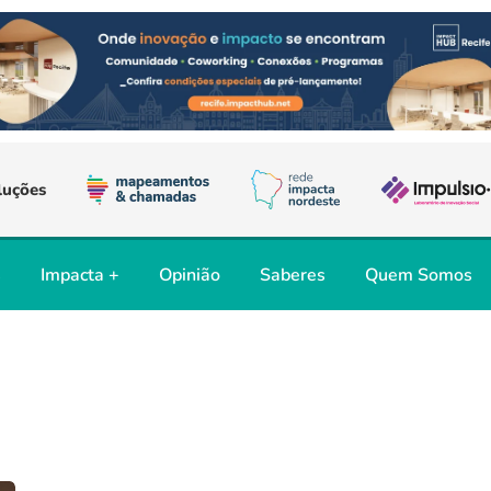
luções
s
Impacta +
Opinião
Saberes
Quem Somos