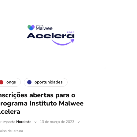
ongs
oportunidades
nscrições abertas para o
rograma Instituto Malwee
celera
or
Impacta Nordeste
13 de março de 2023
mins de leitura