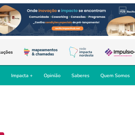
luções
s
Impacta +
Opinião
Saberes
Quem Somos