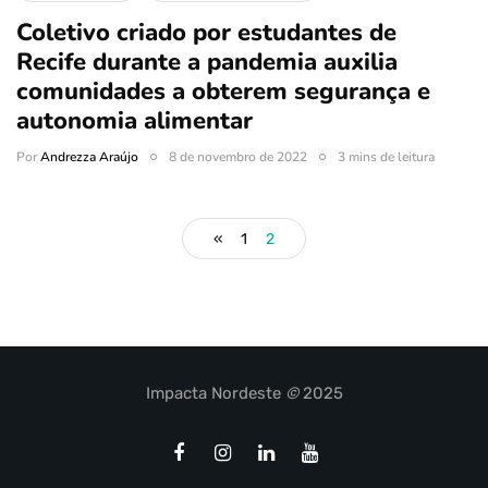
Coletivo criado por estudantes de
Recife durante a pandemia auxilia
comunidades a obterem segurança e
autonomia alimentar
Por
Andrezza Araújo
8 de novembro de 2022
3 mins de leitura
«
1
2
Impacta Nordeste
©
2025