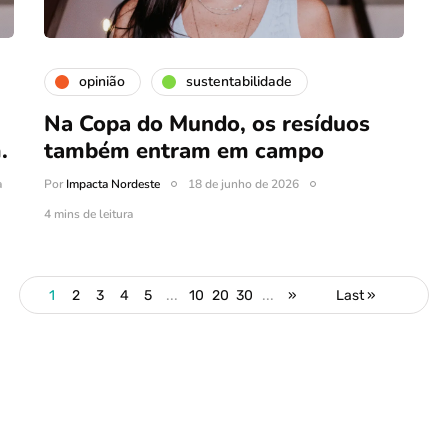
opinião
sustentabilidade
Na Copa do Mundo, os resíduos
.
também entram em campo
a
Por
Impacta Nordeste
18 de junho de 2026
4 mins de leitura
1
2
3
4
5
...
10
20
30
...
»
Last »