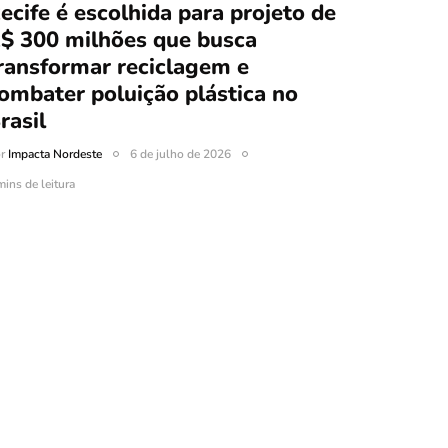
ecife é escolhida para projeto de
$ 300 milhões que busca
ransformar reciclagem e
ombater poluição plástica no
rasil
or
Impacta Nordeste
6 de julho de 2026
mins de leitura