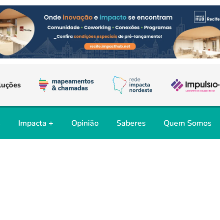
luções
s
Impacta +
Opinião
Saberes
Quem Somos