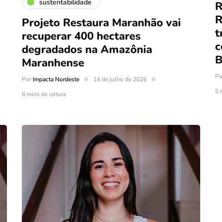
sustentabilidade
R
R
Projeto Restaura Maranhão vai
t
recuperar 400 hectares
c
degradados na Amazônia
B
Maranhense
P
Por
Impacta Nordeste
14 de julho de 2026
5 
6 mins de leitura