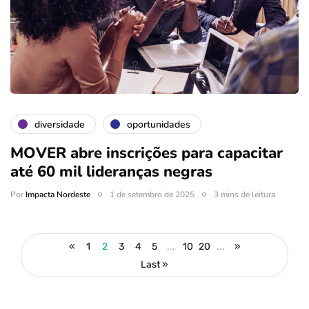
diversidade
oportunidades
MOVER abre inscrições para capacitar
até 60 mil lideranças negras
Por
Impacta Nordeste
1 de setembro de 2025
3 mins de leitura
«
1
2
3
4
5
...
10
20
...
»
Last »