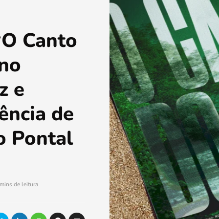
“O Canto
 no
z e
tência de
o Pontal
mins de leitura