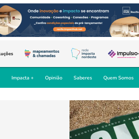
luções
s
Impacta +
Opinião
Saberes
Quem Somos