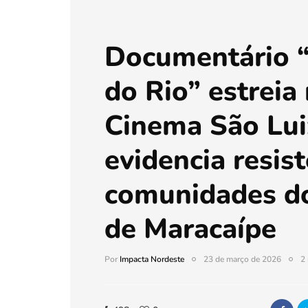
Documentário 
do Rio” estreia
Cinema São Lui
evidencia resis
comunidades d
de Maracaípe
Por
Impacta Nordeste
23 de março de 2026
2 