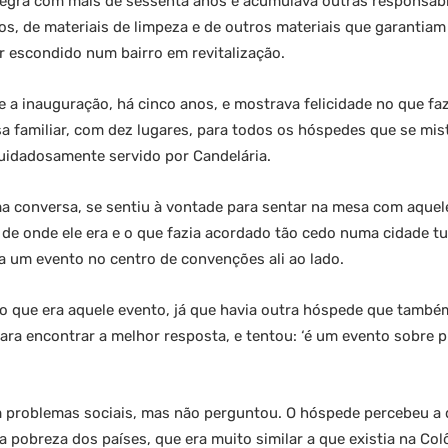
negra com mais de sessenta anos e acumulava outras responsabi
s, de materiais de limpeza e de outros materiais que garantiam
 escondido num bairro em revitalização.
 a inauguração, há cinco anos, e mostrava felicidade no que faz
a familiar, com dez lugares, para todos os hóspedes que se mi
uidadosamente servido por Candelária.
a conversa, se sentiu à vontade para sentar na mesa com aquel
de onde ele era e o que fazia acordado tão cedo numa cidade turís
a um evento no centro de convenções ali ao lado.
o que era aquele evento, já que havia outra hóspede que também
 para encontrar a melhor resposta, e tentou: ‘é um evento sobre
 problemas sociais, mas não perguntou. O hóspede percebeu a 
 a pobreza dos países, que era muito similar a que existia na C