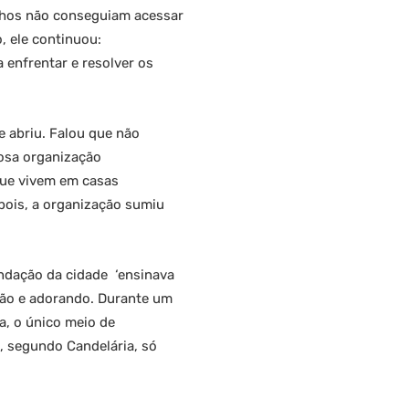
ilhos não conseguiam acessar
, ele continuou:
 enfrentar e resolver os
e abriu. Falou que não
mosa organização
que vivem em casas
epois, a organização sumiu
undação da cidade ‘ensinava
ção e adorando. Durante um
a, o único meio de
e, segundo Candelária, só