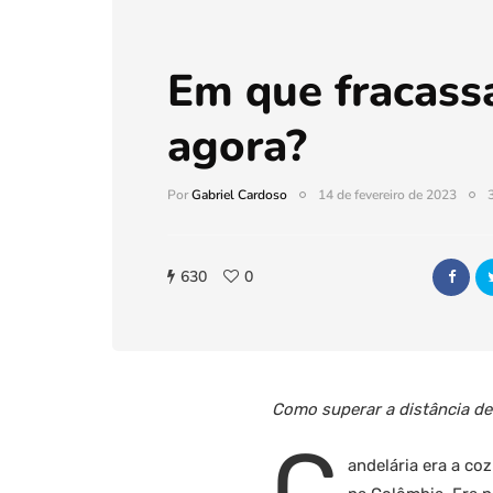
Em que fracass
agora?
Por
Gabriel Cardoso
14 de fevereiro de 2023
630
0
Como superar a distância de
C
andelária era a co