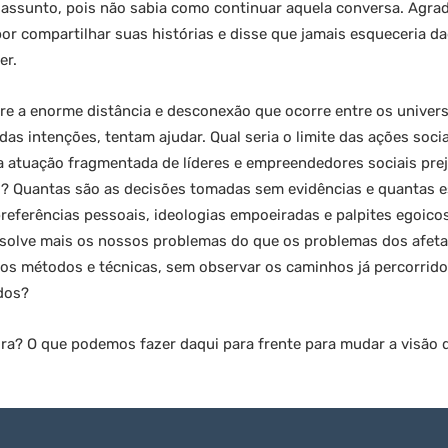
 assunto, pois não sabia como continuar aquela conversa. Agr
por compartilhar suas histórias e disse que jamais esqueceria da
er.
re a enorme distância e desconexão que ocorre entre os univer
as intenções, tentam ajudar. Qual seria o limite das ações soci
atuação fragmentada de líderes e empreendedores sociais prej
s? Quantas são as decisões tomadas sem evidências e quantas e
ferências pessoais, ideologias empoeiradas e palpites egoico
esolve mais os nossos problemas do que os problemas dos afet
os métodos e técnicas, sem observar os caminhos já percorrido
ados?
a? O que podemos fazer daqui para frente para mudar a visão d