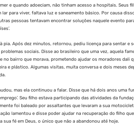
mer e quando adoeciam, não tinham acesso a hospitais. Seus f
lar para viver, faltava luz e saneamento básico. Por causa disso
utras pessoas tentavam encontrar soluções naquele evento para
ses’.
 à pia. Após dez minutos, retornou, pediu licença para sentar e s
 problemas sociais. Disse ao brasileiro que uma vez, aquela fa
ve no bairro que morava, prometendo ajudar os moradores dali 
ira e plástico. Algumas visitas, muita conversa e dois meses d
da.
udou, mas ela continuou a falar. Disse que há dois anos uma f
prego’. Seu filho estava participando das atividades da funda
izmente foi baleado por assaltantes que levaram a sua motociclet
dação lamentou e disse poder ajudar na recuperação do filho qu
 a sua fé em Deus, o único que não a abandonou até hoje.