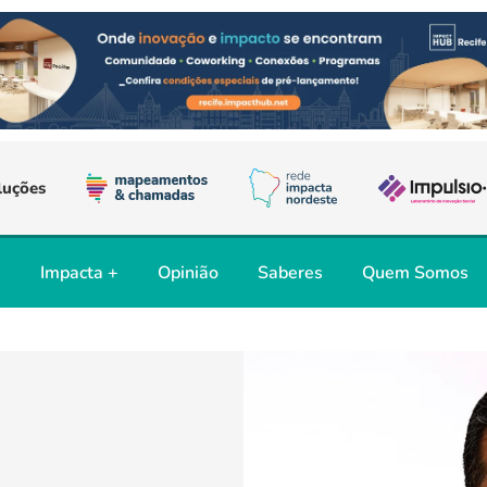
luções
s
Impacta +
Opinião
Saberes
Quem Somos