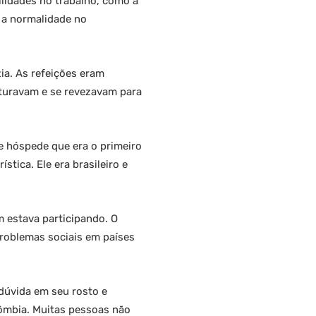
lidades no trabalho, como a
 a normalidade no
ia. As refeições eram
sturavam e se revezavam para
e hóspede que era o primeiro
tica. Ele era brasileiro e
 estava participando. O
 problemas sociais em países
dúvida em seu rosto e
olômbia. Muitas pessoas não