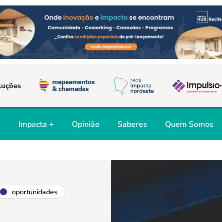
luções
s
Impacta +
Opinião
Saberes
Quem Somos
oportunidades