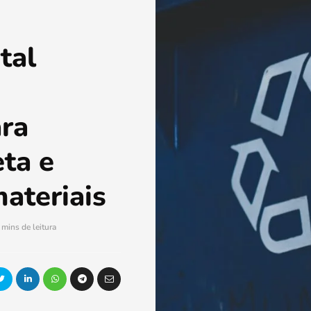
tal
ara
eta e
ateriais
 mins de leitura