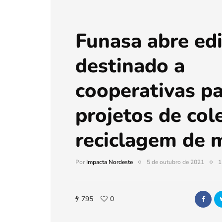
Funasa abre edi
destinado a
cooperativas p
projetos de col
reciclagem de m
Por
Impacta Nordeste
5 de outubro de 2021
1
795
0