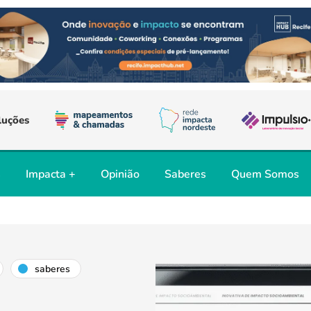
luções
s
Impacta +
Opinião
Saberes
Quem Somos
saberes