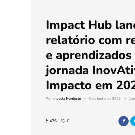
Impact Hub lan
relatório com r
e aprendizados
jornada InovAti
Impacto em 20
Por
Impacta Nordeste
6 de junho de 2025
1 m
476
0