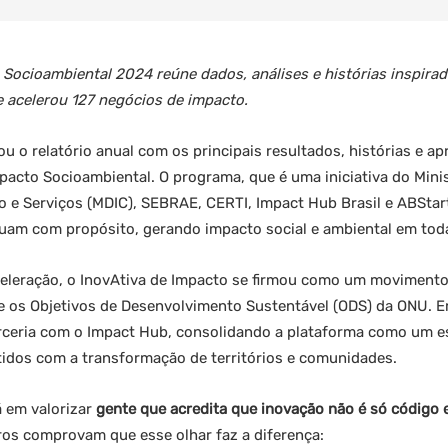
 Socioambiental 2024 reúne dados, análises e histórias inspira
 acelerou 127 negócios de impacto.
u o relatório anual com os principais resultados, histórias e 
pacto Socioambiental. O programa, que é uma iniciativa do Mini
io e Serviços (MDIC), SEBRAE, CERTI, Impact Hub Brasil e ABSt
uam com propósito, gerando impacto social e ambiental em toda
eleração, o InovAtiva de Impacto se firmou como um movimento
o e os Objetivos de Desenvolvimento Sustentável (ODS) da ONU. E
arceria com o Impact Hub, consolidando a plataforma como um e
os com a transformação de territórios e comunidades.
 em valorizar
gente que acredita que inovação não é só código e p
ros comprovam que esse olhar faz a diferença: