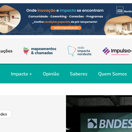
luções
s
Impacta +
Opinião
Saberes
Quem Somos
ades