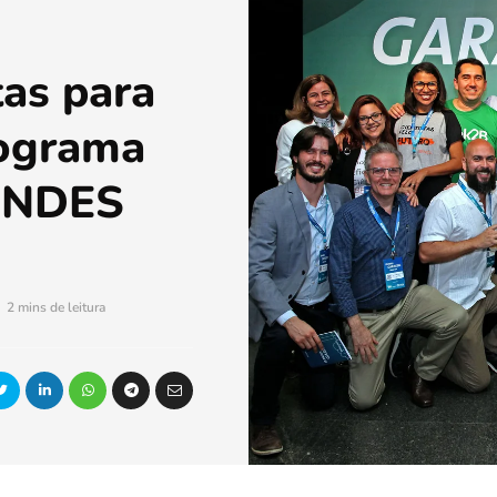
tas para
rograma
 BNDES
2 mins de leitura