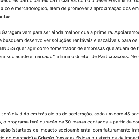
edores participantes da iniciativa, como o desenvolvimento d
rídico e mercadológico, além de promover a aproximação dos 
entes.
 Garagem vem para ser ainda melhor que a primeira. Apoiaremo
 busquem desenvolver soluções rentáveis e escaláveis para os 
O BNDES quer agir como fomentador de empresas que atuam de 
a a sociedade e mercado.”, afirma o diretor de Participações, Me
rá dividido em três ciclos de aceleração, cada um com 45 par
o, o programa terá duração de 30 meses contados a partir da co
ração
(startups de impacto socioambiental com faturamento infer
do no mercado) e
Criação
(pessoas físicas ou startups de impa