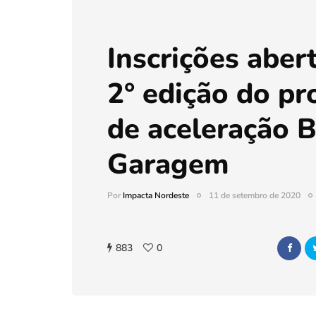
Inscrições aber
2° edição do p
de aceleração
Garagem
Por
Impacta Nordeste
11 de setembro de 2020
883
0