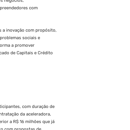
os negócios,
empreendedores com
s a inovação com propósito,
problemas sociais e
forma a promover
rcado de Capitais e Crédito
ticipantes, com duração de
ntratação da aceleradora,
ior a R$ 16 milhões que já
cto com propostas de