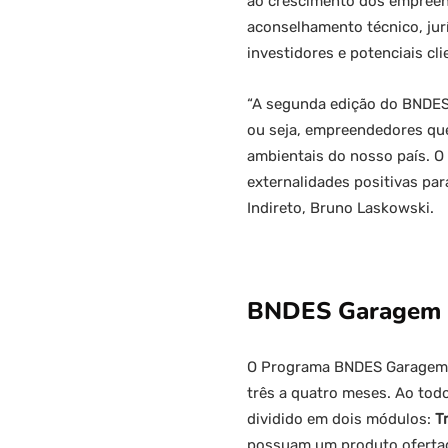
ao crescimento dos empreend
aconselhamento técnico, ju
investidores e potenciais cli
“A segunda edição do BNDES
ou seja, empreendedores que
ambientais do nosso país. 
externalidades positivas par
Indireto, Bruno Laskowski.
BNDES Garagem
O Programa BNDES Garagem se
três a quatro meses. Ao tod
dividido em dois módulos:
T
possuam um produto oferta