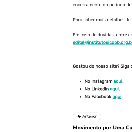
encerramento do período de 
Para saber mais detalhes, le
Em caso de duvidas, entre e
edital@institutosicoob.org.b
Gostou do nosso site? Siga 
No Instagram
aqui
.
No Linkedin
aqui
.
No Facebook
aqui
.
Anterior
Movimento por Uma Cul