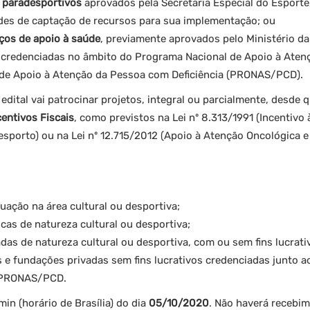
e paradesportivos
aprovados pela Secretaria Especial do Esporte
des de captação de recursos para sua implementação; ou
iços de apoio à saúde
, previamente aprovados pelo Ministério d
 credenciadas no âmbito do Programa Nacional de Apoio à Ate
de Apoio à Atenção da Pessoa com Deficiência (PRONAS/PCD).
edital vai patrocinar projetos, integral ou parcialmente, desde
entivos Fiscais
, como previstos na Lei nº 8.313/1991 (Incentivo à
sporto) ou na Lei nº 12.715/2012 (Apoio à Atenção Oncológica e
uação na área cultural ou desportiva;
icas de natureza cultural ou desportiva;
adas de natureza cultural ou desportiva, com ou sem fins lucrati
 e fundações privadas sem fins lucrativos credenciadas junto a
 PRONAS/PCD.
in (horário de Brasília) do dia
05/10/2020
. Não haverá recebim