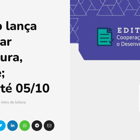
b lança
ar
ura,
;
até 05/10
 mins de leitura