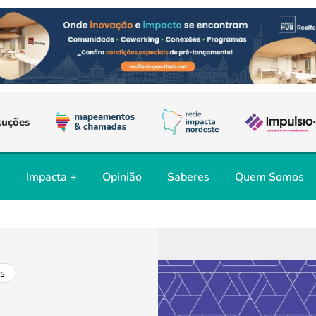
luções
s
Impacta +
Opinião
Saberes
Quem Somos
s