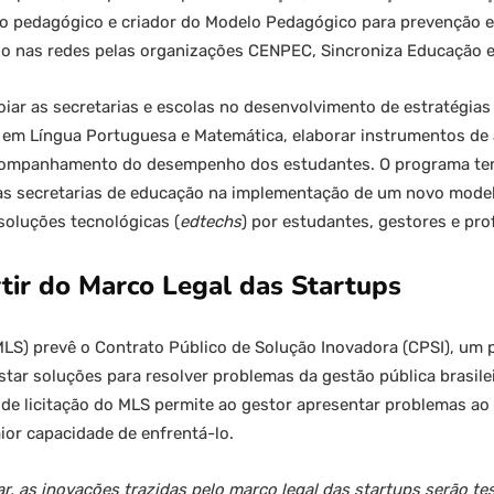
iro pedagógico e criador do Modelo Pedagógico para prevenção 
o nas redes pelas organizações CENPEC, Sincroniza Educação e
oiar as secretarias e escolas no desenvolvimento de estratégia
em Língua Portuguesa e Matemática, elaborar instrumentos de a
companhamento do desempenho dos estudantes. O programa te
 as secretarias de educação na implementação de um novo mod
soluções tecnológicas (
edtechs
) por estudantes, gestores e pro
tir do Marco Legal das Startups
MLS) prevê o Contrato Público de Solução Inovadora (CPSI), um p
star soluções para resolver problemas da gestão pública brasile
 de licitação do MLS permite ao gestor apresentar problemas ao
ior capacidade de enfrentá-lo.
, as inovações trazidas pelo marco legal das startups serão te