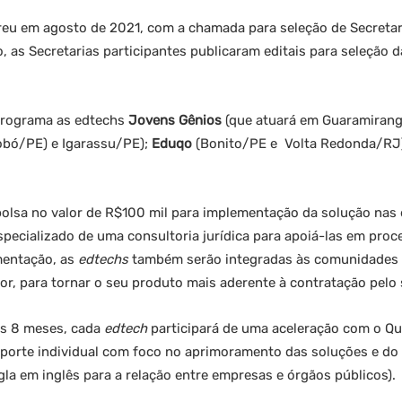
rreu em agosto de 2021, com a chamada para seleção de Secreta
, as Secretarias participantes publicaram editais para seleção 
programa as edtechs
Jovens Gênios
(que atuará em Guaramiran
obó/PE) e Igarassu/PE);
Eduqo
(Bonito/PE e Volta Redonda/RJ
olsa no valor de R$100 mil para implementação da solução nas 
specializado de uma consultoria jurídica para apoiá-las em pro
mentação, as
edtechs
também serão integradas às comunidades 
tor, para tornar o seu produto mais aderente à contratação pelo 
os 8 meses, cada
edtech
participará de uma aceleração com o Qu
suporte individual com foco no aprimoramento das soluções e d
la em inglês para a relação entre empresas e órgãos públicos).