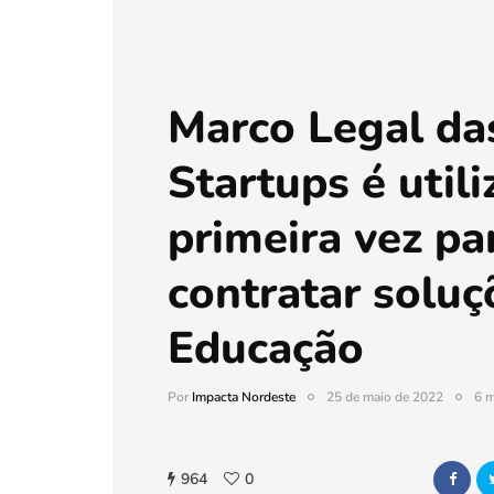
Marco Legal da
Startups é util
primeira vez pa
contratar solu
Educação
Por
Impacta Nordeste
25 de maio de 2022
6 m
964
0