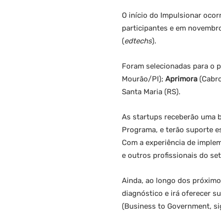
O início do Impulsionar oco
participantes e em novembro
(
edtechs
).
Foram selecionadas para o 
Mourão/PI);
Aprimora
(Cabr
Santa Maria (RS).
As startups receberão uma b
Programa, e terão suporte e
Com a experiência de imple
e outros profissionais do se
Ainda, ao longo dos próxim
diagnóstico e irá oferecer 
(Business to Government, sig