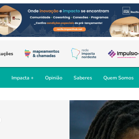
luções
s
Impacta +
Opinião
Saberes
Quem Somos