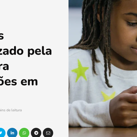
s
izado pela
ra
ções em
ins de leitura