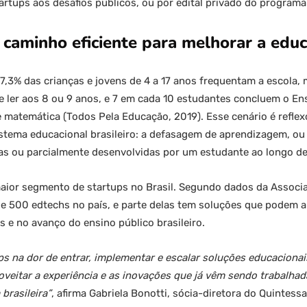
rtups aos desafios públicos, ou por edital privado do programa
caminho eficiente para melhorar a educ
,3% das crianças e jovens de 4 a 17 anos frequentam a escola,
e ler aos 8 ou 9 anos, e 7 em cada 10 estudantes concluem o En
e matemática (Todos Pela Educação, 2019). Esse cenário é reflex
istema educacional brasileiro: a defasagem de aprendizagem, ou
as ou parcialmente desenvolvidas por um estudante ao longo d
ior segmento de startups no Brasil. Segundo dados da Associaç
de 500 edtechs no país, e parte delas tem soluções que podem 
 e no avanço do ensino público brasileiro.
s na dor de entrar, implementar e escalar soluções educacionai
eitar a experiência e as inovações que já vêm sendo trabalhad
brasileira”
, afirma Gabriela Bonotti, sócia-diretora do Quintessa