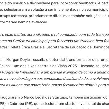
ncia do usuário e flexibilidade para incorporar feedbacks. A part
icos selecionaram a solução a ser implementada no seu município
artups (edtechs), propriamente ditas, mas também soluções educ
rformaram bem na avaliação.
s trouxe muitos aprendizados e foi conduzido com toda transp
omo da Prefeitura Municipal para fazermos um trabalho bem fei
ades”
, relata Érica Graziela, Secretária de Educação de Doming
sil, Morgan Doyle, ressalta o potencial transformador de promov
 público – um dos eixos centrais da Visão 2025 – levando soluçõe
O Programa Impulsionar é um grande exemplo de como a união 
 uma nova abordagem aos complexos desafios de desenvolvimen
ra os alunos que agora terão novas ferramentas digitais para 
nauguraram o Marco Legal das Startups, também participam do 
(PE) e Cabrobó (PE), que selecionaram startups via edital de c