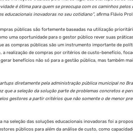
vidade é ótima para quem se preocupa com os caminhos pelos 
s educacionais inovadoras no seu cotidiano”
, afirma Flávio Pr
pras públicas são fortemente baseadas na utilização prioritári
omo uma oportunidade para o gestor público rever suas práticas
e as compras públicas são um instrumento importante de políti
o, a realização de compras por critérios de custo-benefício, fo
 gerar benefícios não só para a gestão pública, mas também ma
artups diretamente pela administração pública municipal no Bras
ez que a seleção da solução parte de problemas concretos e per
elos gestores a partir critérios que não somente o de menor pr
na seleção das soluções educacionais inovadoras foi a proposi
estores públicos para além da análise de custo, como capacida