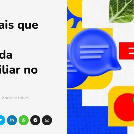
ais que
 da
liar no
2 mins de leitura