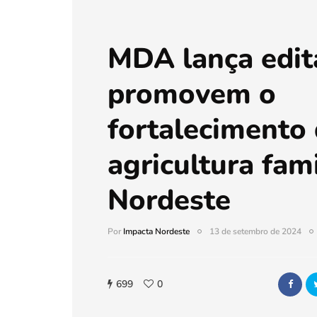
MDA lança edit
promovem o
fortalecimento
agricultura fami
Nordeste
Por
Impacta Nordeste
13 de setembro de 2024
699
0