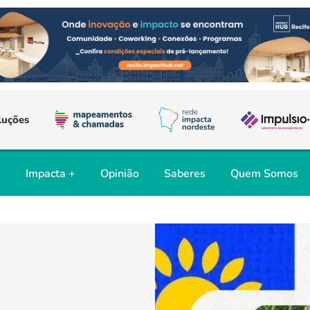
luções
s
Impacta +
Opinião
Saberes
Quem Somos