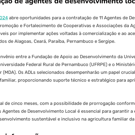
ação de agentes de desenvolvimento loc
2024
abre oportunidades para a contratação de 11 Agentes de De
omoção e Fortalecimento de Cooperativas e Associações da Agr
áveis por implementar ações voltadas à comercialização e ao ac
ados de Alagoas, Ceará, Paraíba, Pernambuco e Sergipe.
onvênio entre a Fundação de Apoio ao Desenvolvimento da Unive
iversidade Federal Rural de Pernambuco (UFRPE) e o Ministér
iar (MDA). Os ADLs selecionados desempenharão um papel crucial
familiar, proporcionando suporte técnico e estratégico para ap
cial de cinco meses, com a possibilidade de prorrogação confor
Agentes de Desenvolvimento Local é essencial para garantir a e
nvolvimento sustentável e inclusivo na agricultura familiar da