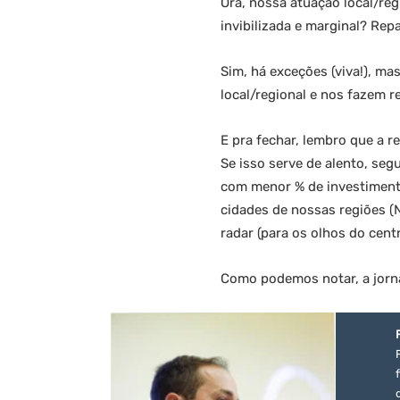
Ora, nossa atuação local/re
invibilizada e marginal? Re
Sim, há exceções (viva!), m
local/regional e nos fazem r
E pra fechar, lembro que a 
Se isso serve de alento, se
com menor % de investimento
cidades de nossas regiões (
radar (para os olhos do cen
Como podemos notar, a jornad