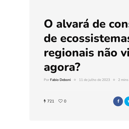
O alvará de con
de ecossistema
regionais não vi
agora?
Por
Fabio Deboni
11 de julho de 2023
2 mins 
721
0