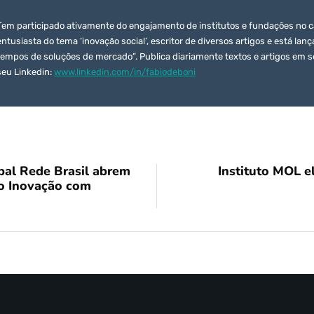
Tem participado ativamente do engajamento de institutos e fundações no 
entusiasta do tema ‘inovação social’, escritor de diversos artigos e está lan
tempos de soluções de mercado”. Publica diariamente textos e artigos em s
seu Linkedin:
www.linkedin.com/in/fabiodeboni
al Rede Brasil abrem
Instituto MOL 
io Inovação com