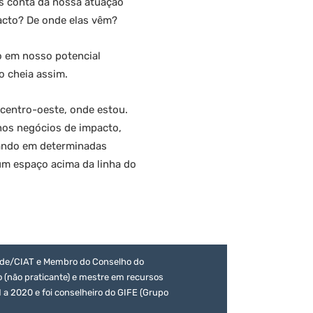
s conta da nossa atuação
pacto? De onde elas vêm?
o em nosso potencial
o cheia assim.
 centro-oeste, onde estou.
nos negócios de impacto,
olando em determinadas
um espaço acima da linha do
dade/CIAT e Membro do Conselho do
(não praticante) e mestre em recursos
 a 2020 e foi conselheiro do GIFE (Grupo