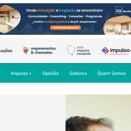
luções
s
Impacta +
Opinião
Saberes
Quem Somos