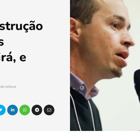
strução
s
rá, e
de leitura