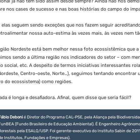
gional já não tem sido assim desde sempre? Ainda não nos demo
pare nos cases de sucesso e nas boas histórias do campo do im
as elas seguem sendo exceções que nos fazem seguir acreditand
etroalimentar nossa auto-estima às vezes mais, às vezes nem tã
região Nordeste está bem melhor nessa foto ecossistêmica que a
guimos sendo a última região nos indicadores do setor – com me
 social, etc. A despeito de termos iniciativas interessantes r
Nordeste, Centro-oeste, Norte…), seguimos tentando encontrar 
tro do ecossistema) como regiões.
a é longa e desafiadora. Afinal, quem disse que seria fácil?
Fábio Deboni
é Diretor do Programa CAL-PSE, pela Aliança pela Biodiversi
FunBEA (Fundo Brasileiro de Educação Ambiental). É Engenheiro Agrônomo 
florestais pela ESALQ/USP. Foi gerente-executivo do Instituto Sabin de 2011
de Institutos, Fundações e Empresas).