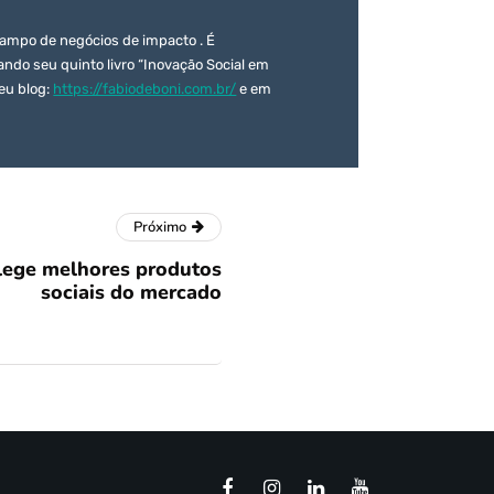
campo de negócios de impacto . É
çando seu quinto livro “Inovação Social em
eu blog:
https://fabiodeboni.com.br/
e em
Próximo
elege melhores produtos
sociais do mercado