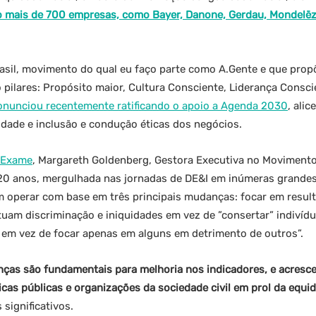
o mais de 700 empresas, como Bayer, Danone, Gerdau, Mondelēz,
asil, movimento do qual eu faço parte como A.Gente e que propõ
ro pilares: Propósito maior, Cultura Consciente, Liderança Consci
nunciou recentemente ratificando o apoio a Agenda 2030
, ali
idade e inclusão e condução éticas dos negócios.
a Exame
, Margareth Goldenberg, Gestora Executiva no Moviment
e 20 anos, mergulhada nas jornadas de DE&I em inúmeras grande
m operar com base em três principais mudanças: focar em resul
tuam discriminação e iniquidades em vez de ”consertar” indivíd
em vez de focar apenas em alguns em detrimento de outros”.
ças são fundamentais para melhoria nos indicadores, e acresce
icas públicas e organizações da sociedade civil em prol da equi
significativos.