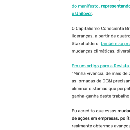
do manifesto
, representand
e Unilever
.
O Capitalismo Consciente Br
lideranças, a partir de quat
Stakeholders,
também se pro
mudanças climáticas, divers
Em um artigo para a Revist
“Minha vivência, de mais d
as jornadas de DE&I precisa
eliminar sistemas que perpe
ganha-ganha deste trabalho 
Eu acredito que essas
mudan
de ações em empresas, polít
realmente obtermos avanços 