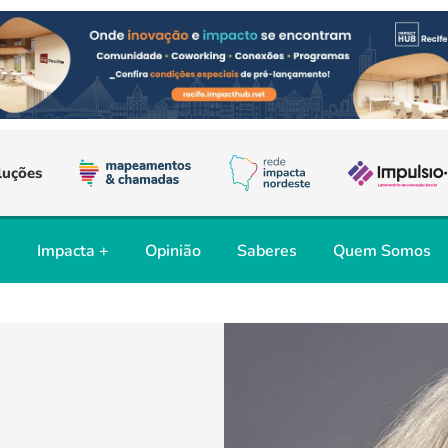
luções
s
Impacta +
Opinião
Saberes
Quem Somos