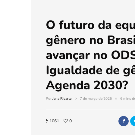
O futuro da eq
gênero no Bras
avançar no ODS
Igualdade de g
Agenda 2030?
Por
Jana Ricarte
7 de março de 2025
6 mins de
1061
0