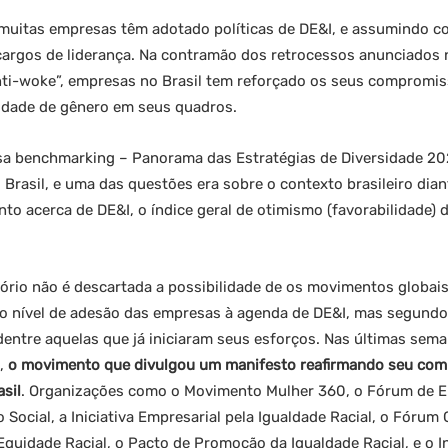
uitas empresas têm adotado políticas de DE&I, e assumindo c
argos de liderança. Na contramão dos retrocessos anunciados
anti-woke”, empresas no Brasil tem reforçado os seus compromi
ridade de gênero em seus quadros.
sa benchmarking – Panorama das Estratégias de Diversidade 20
rasil, e uma das questões era sobre o contexto brasileiro dian
to acerca de DE&I, o índice geral de otimismo (favorabilidade)
ório não é descartada a possibilidade de os movimentos globai
 nível de adesão das empresas à agenda de DE&I, mas segundo 
ntre aquelas que já iniciaram seus esforços. Nas últimas sem
s,
o movimento que divulgou um manifesto reafirmando seu co
asil
. Organizações como o Movimento Mulher 360, o Fórum de Em
 Social, a Iniciativa Empresarial pela Igualdade Racial, o Fóru
Equidade Racial, o Pacto de Promoção da Igualdade Racial, e o I