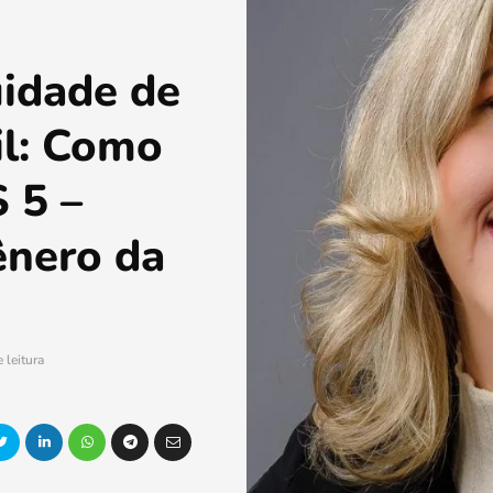
uidade de
il: Como
 5 –
ênero da
 leitura