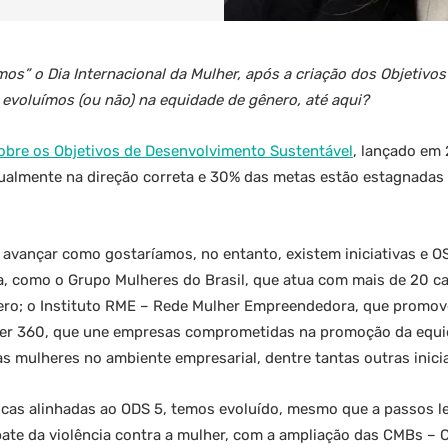
” o Dia Internacional da Mulher, após a criação dos Objetivo
 evoluímos (ou não) na equidade de gênero, até aqui?
sobre os Objetivos de Desenvolvimento Sustentável
, lançado em
ualmente na direção correta e 30% das metas estão estagnadas 
avançar como gostaríamos, no entanto, existem iniciativas e O
a, como o Grupo Mulheres do Brasil, que atua com mais de 20 
nero; o Instituto RME – Rede Mulher Empreendedora, que prom
er 360, que une empresas comprometidas na promoção da equi
s mulheres no ambiente empresarial, dentre tantas outras inicia
licas alinhadas ao ODS 5, temos evoluído, mesmo que a passos 
ate da violência contra a mulher, com a ampliação das CMBs – Ca