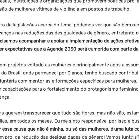
esas, instituições e organizações que promovem políticas pró-
são de mulheres vítimas de violência em postos de trabalho.
 de legislações acerca do tema, podemos ver que são bem rece
anços nas reduções das desigualdades de gênero, entretanto
c
cisamos acompanhar e apoiar a implementação de ações efetiva
r expectativas que a Agenda 2030 será cumprida com parte das
om projetos voltado as mulheres e principalmente após a assumi
 do Brasil, onde permaneci por 3 anos, tenho buscado contribui
luntária com mentorias e formações específicas para mulheres,
em capacitações para o fortalecimento do protagonismo feminino
ança.
s querem transparecer que tudo são flores, mas não são, estam
dias, em todos os meses. Eu me sinto responsável por isso e bu
r essa causa que não é minha, ou só das mulheres, é uma luta c
em prol da redução das desigualdades de gênero! Vamos junt@s