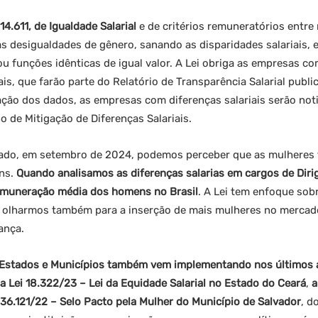
 14.611, de Igualdade Salarial
e de critérios remuneratórios entr
s desigualdades de gênero, sanando as disparidades salariais,
funções idênticas de igual valor. A Lei obriga as empresas co
is, que farão parte do Relatório de Transparência Salarial pub
ção dos dados, as empresas com diferenças salariais serão noti
o de Mitigação de Diferenças Salariais.
ntado, em setembro de 2024, podemos perceber que as mulheres
ns.
Quando analisamos as diferenças salarias em cargos de Diri
emuneração média dos homens no Brasil
. A Lei tem enfoque sobr
 olharmos também para a inserção de mais mulheres no merca
ança.
Estados e Municípios também vem implementando nos últimos a
a Lei 18.322/23 – Lei da Equidade Salarial no Estado do Ceará
,
a
36.121/22 – Selo Pacto pela Mulher do Município de Salvador
, d