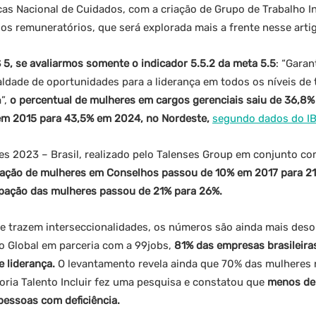
cas Nacional de Cuidados, com a criação de Grupo de Trabalho Inte
rios remuneratórios, que será explorada mais a frente nesse arti
5, se avaliarmos somente o indicador 5.5.2 da meta 5.5
: “Garan
aldade de oportunidades para a liderança em todos os níveis de
a”,
o percentual de mulheres em cargos gerenciais saiu de 36,8
 em 2015 para 43,5% em 2024, no Nordeste,
segundo dados do I
 2023 – Brasil, realizado pelo Talenses Group em conjunto com
ipação de mulheres em Conselhos passou de 10% em 2017 para 2
cipação das mulheres passou de 21% para 26%.
 trazem interseccionalidades, os números são ainda mais deso
o Global em parceria com a 99jobs,
81% das empresas brasileira
 liderança.
O levantamento revela ainda que 70% das mulheres n
ria Talento Incluir fez uma pesquisa e constatou que
menos de
pessoas com deficiência.