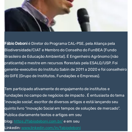
Fábio Deboni
é Diretor do Programa CAL-PSE, pela Aliança pela
Biodiversidade/CIAT e Membro do Conselho do FunBEA (Fundo
Brasileiro de Educação Ambiental). É Engenheiro Agrônomo (não
praticante) e mestre em recursos florestais pela ESALQ/USP. Foi
gerente-executivo do Instituto Sabin de 2011 a 2020 e foi conselheiro
do GIFE (Grupo de Institutos, Fundações e Empresas).
Tem participado ativamente do engajamento de institutos e
fundações no campo de negócios de impacto . É entusiasta do tema
‘inovação social’, escritor de diversos artigos e está lançando seu
quinto livro “Inovação Social em tempos de soluções de mercado”.
Publica diariamente textos e artigos em seu
blog:
https://fabiodeboni.com.br/
e em seu
Linkedin:
www.linkedin.com/in/fabiodeboni