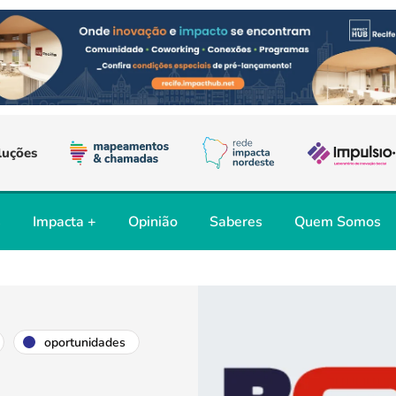
luções
s
Impacta +
Opinião
Saberes
Quem Somos
oportunidades