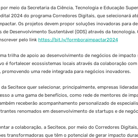
por meio da Secretaria da Ciência, Tecnologia e Educação Superi
edital 2024 do programa Corredores Digitais, que selecionará at
mpactar. Os projetos devem propor soluções inovadoras para de
os de Desenvolvimento Sustentável (ODS) através da tecnologia. 
nscrever pelo link
https://bit.ly/formboraimpactar2024
ma trilha de apoio ao desenvolvimento de negócios de impacto
tivo é fortalecer ecossistemas locais através da colaboração co
 promovendo uma rede integrada para negócios inovadores.
l da Secitece quer selecionar, principalmente, empresas liderad
cesso a uma gama de benefícios, como rede de mentores de imp
 também receberão acompanhamento personalizado de especialis
strantes renomados em desenvolvimento de startups e de negóc
ntar a colaboração, a Secitece, por meio do Corredores Digitai
uções transformadoras que têm o potencial de gerar impacto dura