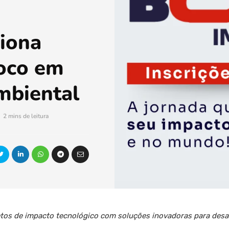
iona
oco em
mbiental
2 mins de leitura
jetos de impacto tecnológico com soluções inovadoras para desaf