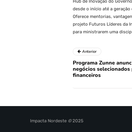
Hub de Inovação do Governo 
desde o início até a geraçã
Oferece mentorias, vantagen
projeto Futuros Líderes da 
para ministrarem uma discipl
Anterior
Programa Zunne anunci
negócios selecionados 
financeiros
Impacta Nordeste
©
2025