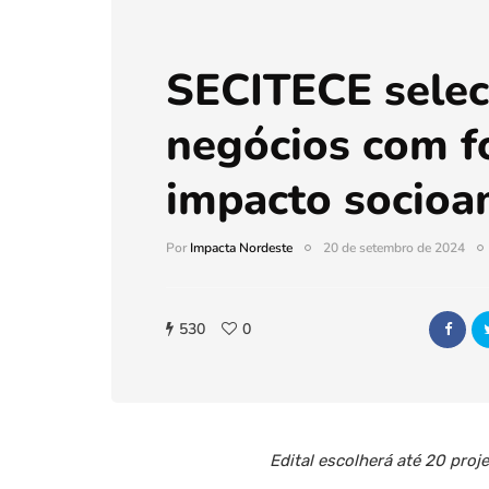
SECITECE selec
negócios com f
impacto socioa
Por
Impacta Nordeste
20 de setembro de 2024
530
0
Edital escolherá até 20 pro