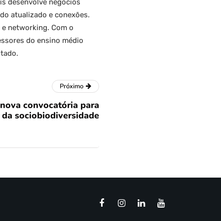
ais desenvolve negócios
údo atualizado e conexões.
o e networking. Com o
fessores do ensino médio
stado.
Próximo
 nova convocatória para
da sociobiodiversidade