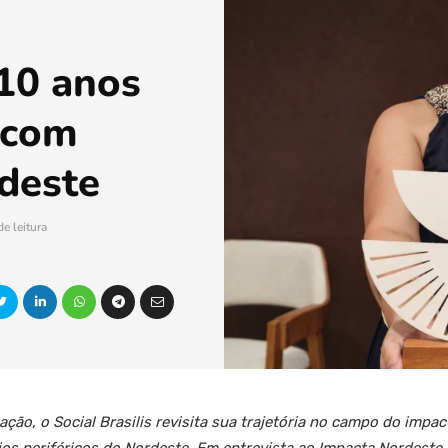
 10 anos
 com
deste
e leitura
ção, o Social Brasilis revisita sua trajetória no campo do impac