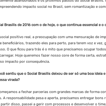
temente abandonados e os próximos passos do Social Brasilis.
preendendo impacto social no Brasil, sem romantização e com 
 Brasilis de 2016 com o de hoje, o que continua essencial e o q
social positivo real, a preocupação com uma mensuração de imp
e beneficiários, trazendo eles para perto, para terem voz e vez,
so. O que ficou para trás é o mito que precisamos ocupar todos
carregar. Hoje queremos fazer nosso core de forma certa, estrat
sso impacto por consequência.
 sentiu que o Social Brasilis deixou de ser só uma boa ideia e 
essa virada?
omeçamos a fechar parcerias com grandes marcas de forma cont
os. A responsabilidade pesa e aperta, precisamos entregar bons 
artir disso, passei a gerir com processos e desenvolver o time