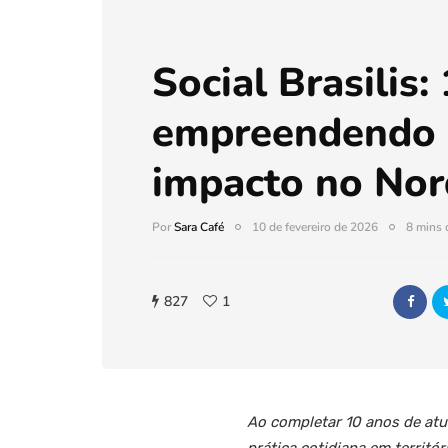
Social Brasilis:
empreendendo
impacto no Nor
Por
Sara Café
10 de fevereiro de 2026
8 mins d
827
1
Ao completar 10 anos de atua