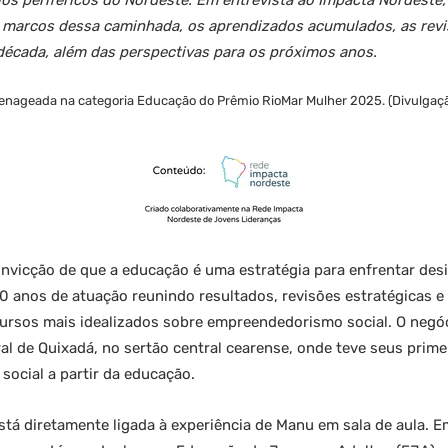
rios periféricos do Nordeste. Em entrevista ao Impacta Nordeste
is marcos dessa caminhada, os aprendizados acumulados, as revi
 década, além das perspectivas para os próximos anos.
menageada na categoria Educação do Prêmio RioMar Mulher 2025. (Divulgaç
convicção de que a educação é uma estratégia para enfrentar desi
10 anos de atuação reunindo resultados, revisões estratégicas 
rsos mais idealizados sobre empreendedorismo social. O negóci
ral de Quixadá, no sertão central cearense, onde teve seus prim
 social a partir da educação.
está diretamente ligada à experiência de Manu em sala de aula.