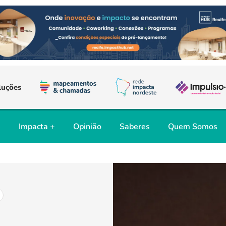
luções
s
Impacta +
Opinião
Saberes
Quem Somos