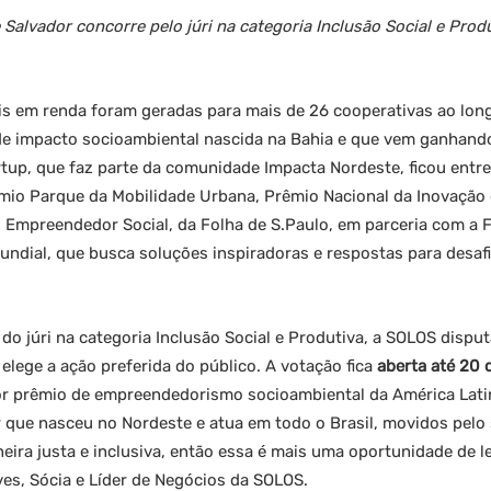
 Salvador concorre pelo júri na categoria Inclusão Social e Pro
is em renda foram geradas para mais de 26 cooperativas ao lon
 de impacto socioambiental nascida na Bahia e que vem ganhando
rtup, que faz parte da comunidade Impacta Nordeste, ficou entre
mio Parque da Mobilidade Urbana, Prêmio Nacional da Inovação 
 Empreendedor Social, da Folha de S.Paulo, em parceria com a
dial, que busca soluções inspiradoras e respostas para desaf
do júri na categoria Inclusão Social e Produtiva, a SOLOS dispu
e elege a ação preferida do público. A votação fica
aberta até 20 
ior prêmio de empreendedorismo socioambiental da América Lati
r que nasceu no Nordeste e atua em todo o Brasil, movidos pelo
eira justa e inclusiva, então essa é mais uma oportunidade de l
ves, Sócia e Líder de Negócios da SOLOS.