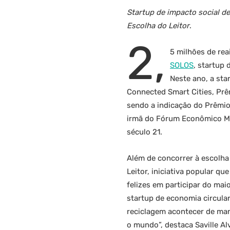
Startup de impacto social de
Escolha do Leitor
.
2,
5 milhões de rea
SOLOS
, startup
Neste ano, a sta
Connected Smart Cities, Prê
sendo a indicação do Prêmio
irmã do Fórum Econômico Mun
século 21.
Além de concorrer à escolha 
Leitor, iniciativa popular qu
felizes em participar do ma
startup de economia circula
reciclagem acontecer de man
o mundo”, destaca Saville Al