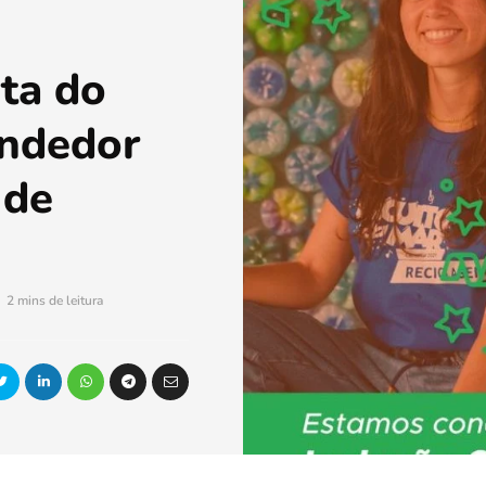
ta do
ndedor
 de
2 mins de leitura