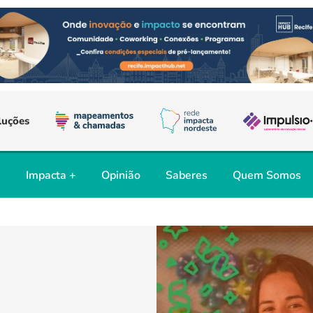
luções
s
Impacta +
Opinião
Saberes
Quem Somos