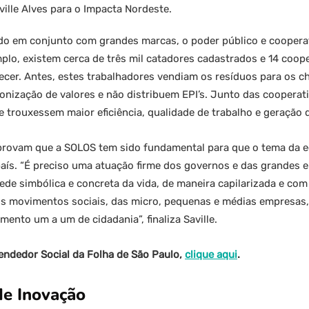
ville Alves para o Impacta Nordeste.
do em conjunto com grandes marcas, o poder público e cooperat
plo, existem cerca de três mil catadores cadastrados e 14 coop
ecer. Antes, estes trabalhadores vendiam os resíduos para os c
nização de valores e não distribuem EPI’s. Junto das cooperati
trouxessem maior eficiência, qualidade de trabalho e geração 
provam que a SOLOS tem sido fundamental para que o tema da e
país. “É preciso uma atuação firme dos governos e das grandes
rede simbólica e concreta da vida, de maneira capilarizada e com 
dos movimentos sociais, das micro, pequenas e médias empresas
mento um a um de cidadania”, finaliza Saville.
ndedor Social da Folha de São Paulo,
clique aqui
.
de Inovação