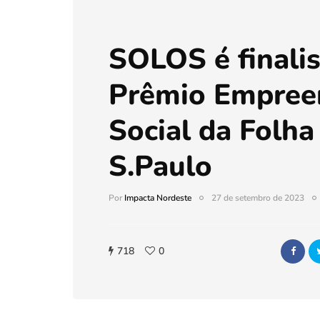
SOLOS é finalis
Prêmio Empree
Social da Folha
S.Paulo
Por
Impacta Nordeste
27 de setembro de 2023
718
0