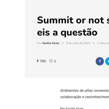
Summit or not 
eis a questão
Por
Saville Alves
9 de maio de 2023
2 mins de
700
1
Ambientes de altas conexões
colaboração e reconhecimen
Por Saville Alves