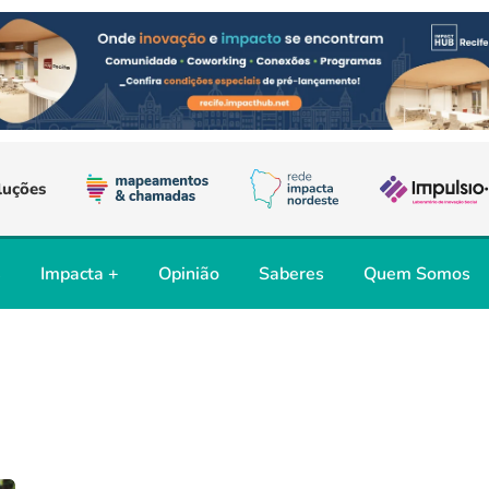
luções
s
Impacta +
Opinião
Saberes
Quem Somos