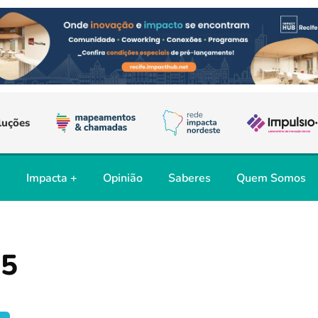
luções
s
Impacta +
Opinião
Saberes
Quem Somos
25