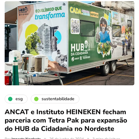
esg
sustentabilidade
ANCAT e Instituto HEINEKEN fecham
parceria com Tetra Pak para expansão
do HUB da Cidadania no Nordeste
Por
Impacta Nordeste
26 de junho de 2024
3 mins de leitura