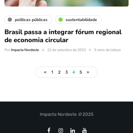
políticas públicas
sustentabilidade
Brasil passa a integrar fórum regional
de economia circular
Por
Impacta Nordeste
22 de setembro de 2023
3 mins de leitura
«
1
2
3
4
5
»
Impacta Nordeste
©
2025