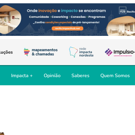
luções
s
Impacta +
Opinião
Saberes
Quem Somos