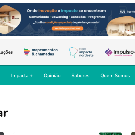
luções
s
Impacta +
Opinião
Saberes
Quem Somos
ar