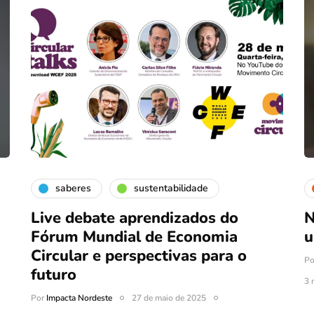
saberes
sustentabilidade
Live debate aprendizados do
N
Fórum Mundial de Economia
u
Circular e perspectivas para o
P
futuro
3 
Por
Impacta Nordeste
27 de maio de 2025