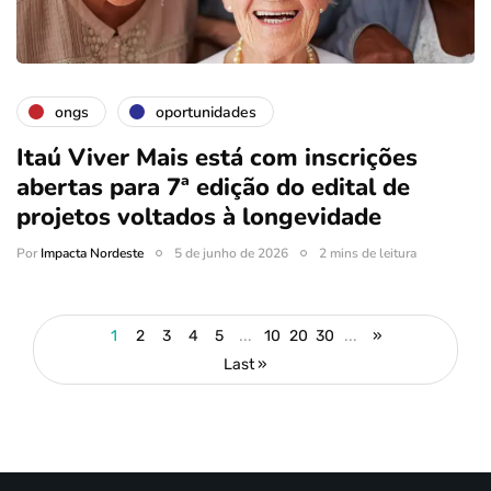
ongs
oportunidades
Itaú Viver Mais está com inscrições
abertas para 7ª edição do edital de
projetos voltados à longevidade
Por
Impacta Nordeste
5 de junho de 2026
2 mins de leitura
1
2
3
4
5
...
10
20
30
...
»
Last »