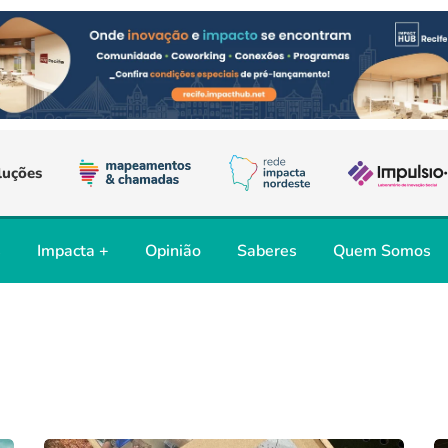
luções
s
Impacta +
Opinião
Saberes
Quem Somos