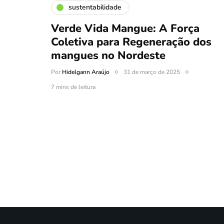
sustentabilidade
Verde Vida Mangue: A Força
Coletiva para Regeneração dos
mangues no Nordeste
Por
Hidelgann Araújo
31 de março de 2025
7 mins de leitura