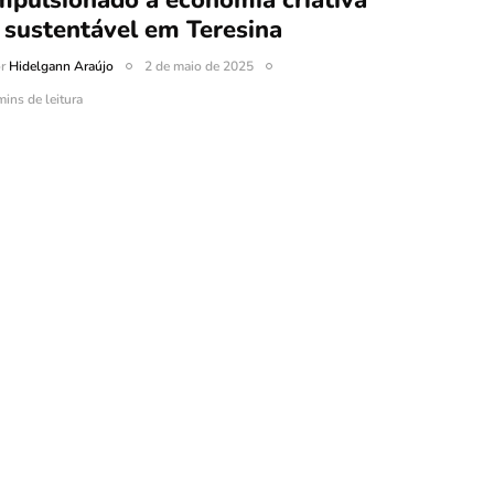
mpulsionado a economia criativa
 sustentável em Teresina
or
Hidelgann Araújo
2 de maio de 2025
mins de leitura