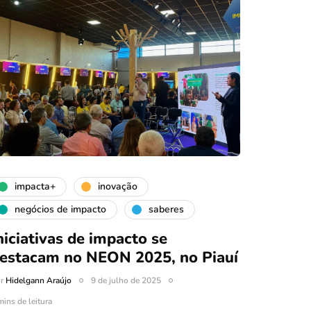
impacta+
inovação
negócios de impacto
saberes
niciativas de impacto se
estacam no NEON 2025, no Piauí
or
Hidelgann Araújo
9 de julho de 2025
mins de leitura