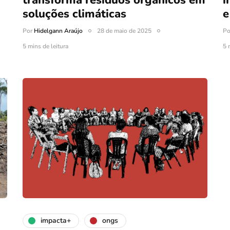
transforma resíduos orgânicos em
i
soluções climáticas
e
Por
Hidelgann Araújo
28 de maio de 2025
P
5 mins de leitura
5 
impacta+
ongs