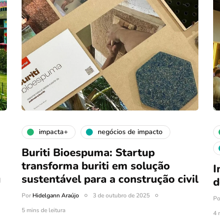
impacta+
negócios de impacto
Buriti Bioespuma: Startup
transforma buriti em solução
I
g
sustentável para a construção civil
d
Por
Hidelgann Araújo
3 de outubro de 2025
P
5 mins de leitura
4 