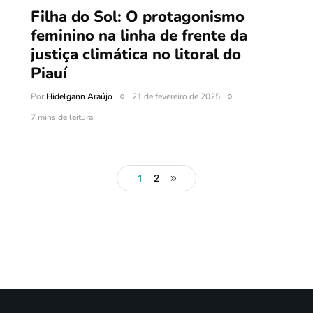
Filha do Sol: O protagonismo
feminino na linha de frente da
justiça climática no litoral do
Piauí
Por
Hidelgann Araújo
21 de fevereiro de 2025
7 mins de leitura
1
2
»