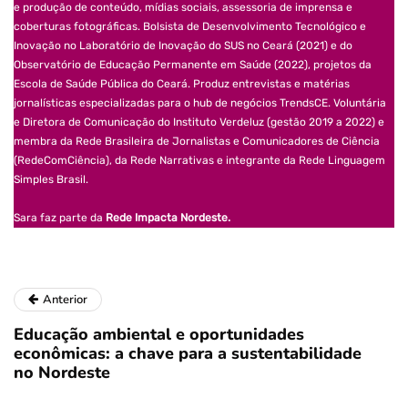
e produção de conteúdo, mídias sociais, assessoria de imprensa e
coberturas fotográficas. Bolsista de Desenvolvimento Tecnológico e
Inovação no Laboratório de Inovação do SUS no Ceará (2021) e do
Observatório de Educação Permanente em Saúde (2022), projetos da
Escola de Saúde Pública do Ceará. Produz entrevistas e matérias
jornalísticas especializadas para o hub de negócios TrendsCE. Voluntária
e Diretora de Comunicação do Instituto Verdeluz (gestão 2019 a 2022) e
membra da Rede Brasileira de Jornalistas e Comunicadores de Ciência
(RedeComCiência), da Rede Narrativas e integrante da Rede Linguagem
Simples Brasil.
Sara faz parte da
Rede Impacta Nordeste.
Anterior
Educação ambiental e oportunidades
econômicas: a chave para a sustentabilidade
no Nordeste