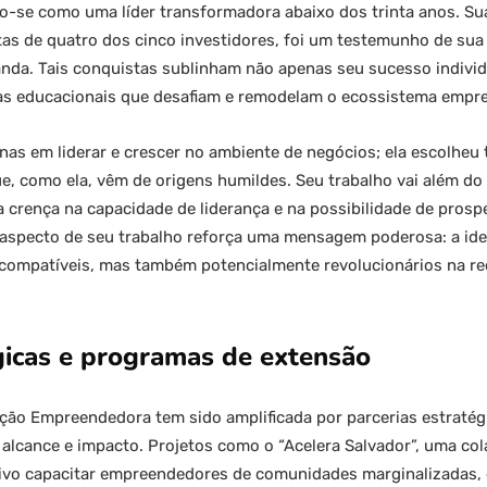
-se como uma líder transformadora abaixo dos trinta anos. Sua
as de quatro dos cinco investidores, foi um testemunho de sua v
nda. Tais conquistas sublinham não apenas seu sucesso individ
vas educacionais que desafiam e remodelam o ecossistema empre
nas em liderar e crescer no ambiente de negócios; ela escolheu
, como ela, vêm de origens humildes. Seu trabalho vai além do 
a crença na capacidade de liderança e na possibilidade de pros
aspecto de seu trabalho reforça uma mensagem poderosa: a ide
compatíveis, mas também potencialmente revolucionários na red
gicas e programas de extensão
ção Empreendedora tem sido amplificada por parcerias estratég
lcance e impacto. Projetos como o “Acelera Salvador”, uma col
tivo capacitar empreendedores de comunidades marginalizadas