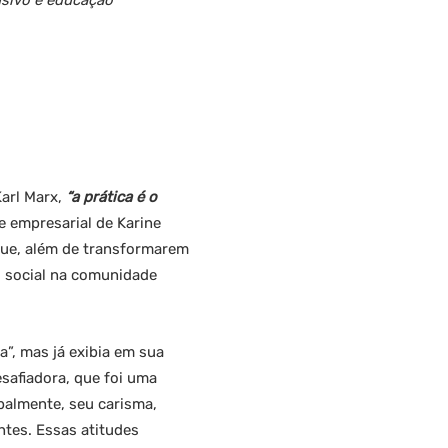
sivo e educação
Karl Marx,
“a prática é o
 e empresarial de Karine
que, além de transformarem
o social na comunidade
, mas já exibia em sua
esafiadora, que foi uma
ipalmente, seu carisma,
tes. Essas atitudes