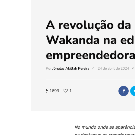
A revolução da
Wakanda na ed
empreendedor
Por
Jônatas Akillah Pereira
24 de abril de 2024
1693
1
No mundo onde as aparência