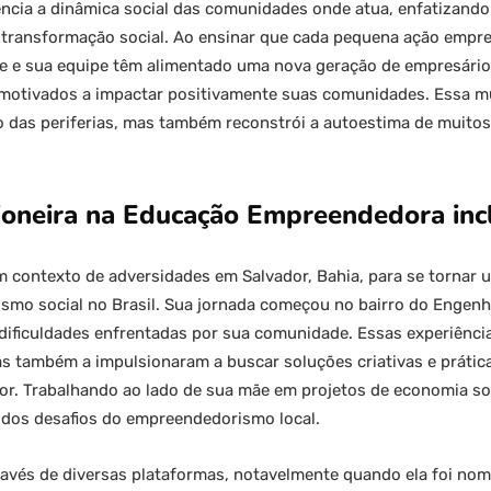
encia a dinâmica social das comunidades onde atua, enfatizan
transformação social. Ao ensinar que cada pequena ação empres
ine e sua equipe têm alimentado uma nova geração de empresário
 motivados a impactar positivamente suas comunidades. Essa m
o das periferias, mas também reconstrói a autoestima de muito
pioneira na Educação Empreendedora inc
um contexto de adversidades em Salvador, Bahia, para se tornar
smo social no Brasil. Sua jornada começou no bairro do Engenh
 dificuldades enfrentadas por sua comunidade. Essas experiência
as também a impulsionaram a buscar soluções criativas e prátic
r. Trabalhando ao lado de sua mãe em projetos de economia sol
os desafios do empreendedorismo local.
avés de diversas plataformas, notavelmente quando ela foi nome