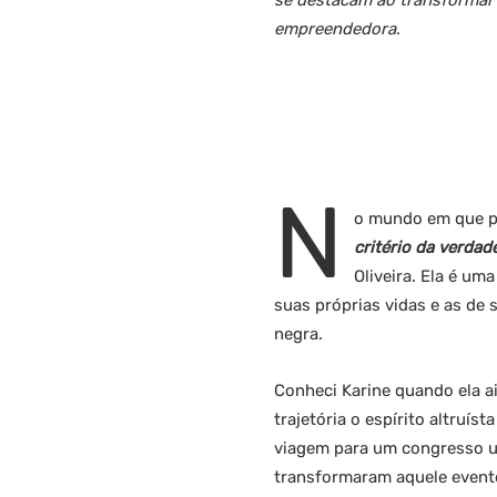
se destacam ao transformar
empreendedora
.
N
o mundo em que par
critério da verdad
Oliveira. Ela é u
suas próprias vidas e as de
negra.
Conheci Karine quando ela 
trajetória o espírito altruí
viagem para um congresso uni
transformaram aquele evento