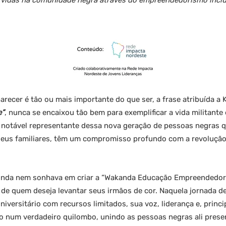
 vidas na comunidade negra através do empreendedorismo inclu
ecer é tão ou mais importante do que ser, a frase atribuída a 
e”
, nunca se encaixou tão bem para exemplificar a vida militante
ma notável representante dessa nova geração de pessoas negras 
 seus familiares, têm um compromisso profundo com a revoluçã
ainda nem sonhava em criar a “Wakanda Educação Empreendedora”
sta de quem deseja levantar seus irmãos de cor. Naquela jornada d
versitário com recursos limitados, sua voz, liderança e, princ
 num verdadeiro quilombo, unindo as pessoas negras ali presen