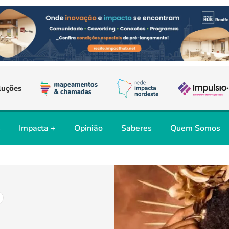
luções
s
Impacta +
Opinião
Saberes
Quem Somos