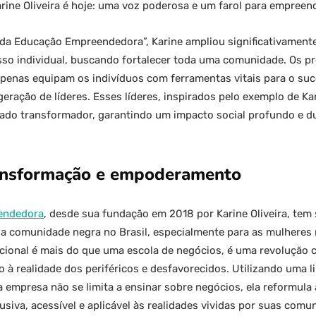
rine Oliveira é hoje: uma voz poderosa e um farol para empreen
da Educação Empreendedora”, Karine ampliou significativamente
esso individual, buscando fortalecer toda uma comunidade. Os p
apenas equipam os indivíduos com ferramentas vitais para o s
ração de líderes. Esses líderes, inspirados pelo exemplo de Ka
gado transformador, garantindo um impacto social profundo e d
ansformação e empoderamento
endedora
, desde sua fundação em 2018 por Karine Oliveira, tem 
a comunidade negra no Brasil, especialmente para as mulheres
onal é mais do que uma escola de negócios, é uma revolução cu
à realidade dos periféricos e desfavorecidos. Utilizando uma
 a empresa não se limita a ensinar sobre negócios, ela reformula
siva, acessível e aplicável às realidades vividas por suas comu