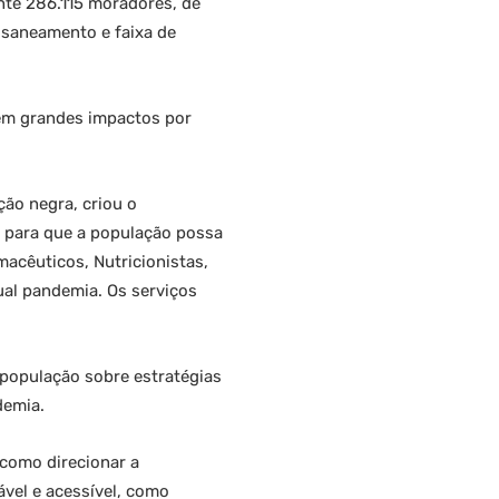
nte 286.115 moradores, de
 saneamento e faixa de
rem grandes impactos por
ção negra, criou o
et para que a população possa
macêuticos, Nutricionistas,
ual pandemia. Os serviços
 população sobre estratégias
demia.
como direcionar a
vel e acessível, como