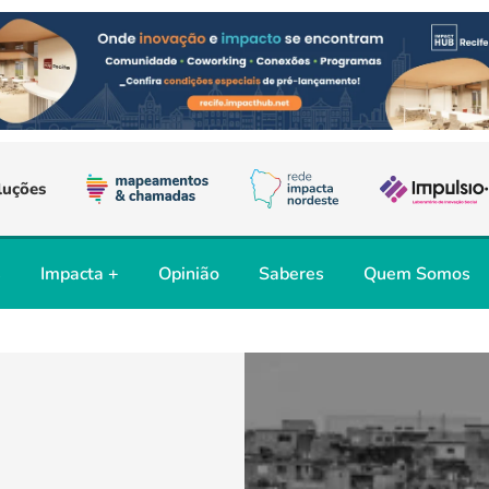
luções
s
Impacta +
Opinião
Saberes
Quem Somos