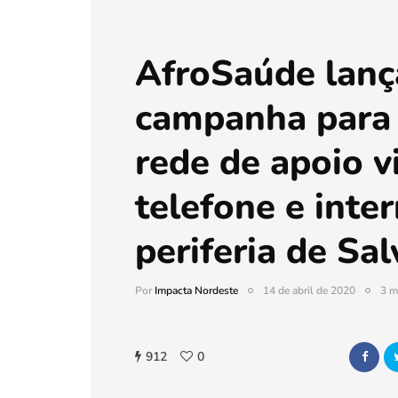
AfroSaúde lanç
campanha para 
rede de apoio v
telefone e inte
periferia de Sa
Por
Impacta Nordeste
14 de abril de 2020
3 m
912
0