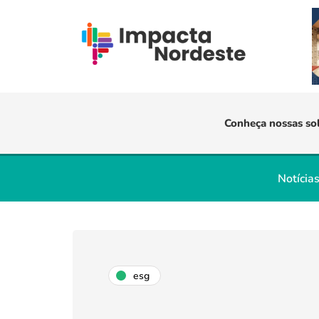
Conheça nossas so
Notícia
esg