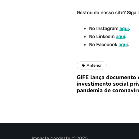
Gostou do nosso site? Siga 
No Instagram
aqui
.
No Linkedin
aqui
.
No Facebook
aqui
.
Anterior
GIFE lança documento c
investimento social pr
pandemia de coronavír
Impacta Nordeste
©
2025