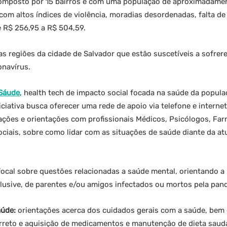
 composto por 15 bairros e com uma população de aproximadame
com altos índices de violência, moradias desordenadas, falta de
e R$ 256,95 a R$ 504,59.
s regiões da cidade de Salvador que estão suscetíveis a sofre
onavírus.
Sáude
, health tech de impacto social focada na saúde da popula
niciativa busca oferecer uma rede de apoio via telefone e intern
ações e orientações com profissionais Médicos, Psicólogos, Far
ociais, sobre como lidar com as situações de saúde diante da at
ocal sobre questões relacionadas a saúde mental, orientando a
clusive, de parentes e/ou amigos infectados ou mortos pela pan
aúde:
orientações acerca dos cuidados gerais com a saúde, bem 
reto e aquisição de medicamentos e manutenção de dieta saudá