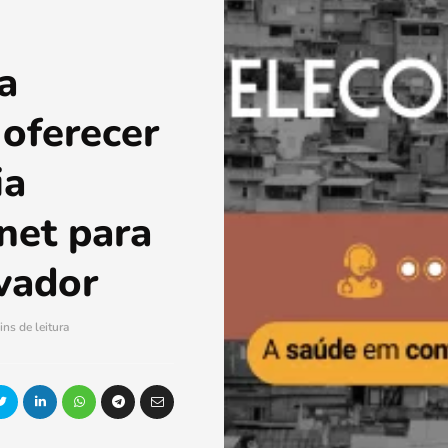
a
oferecer
ia
rnet para
lvador
ins de leitura