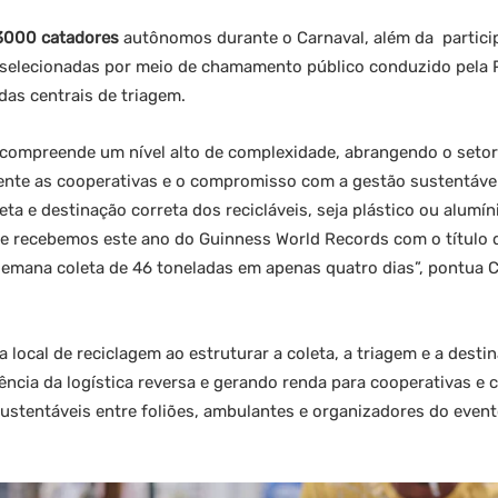
3000 catadores
autônomos durante o Carnaval, além da partici
 selecionadas por meio de chamamento público conduzido pela Pr
das centrais de triagem.
 compreende um nível alto de complexidade, abrangendo o setor
ente as cooperativas e o compromisso com a gestão sustentáve
ta e destinação correta dos recicláveis, seja plástico ou alumín
ue recebemos este ano do Guinness World Records com o título 
semana coleta de 46 toneladas em apenas quatro dias”, pontua 
a local de reciclagem ao estruturar a coleta, a triagem e a desti
ciência da logística reversa e gerando renda para cooperativas 
sustentáveis entre foliões, ambulantes e organizadores do even