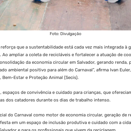
Foto: Divulgação
reforça que a sustentabilidade está cada vez mais integrada à 
 Ao ampliar a coleta de recicláveis e fortalecer a atuação de co
nsolidação da economia circular em Salvador, gerando renda,
do ambiental positivo para além do Carnaval”, afirma Ivan Euler,
a, Bem-Estar e Proteção Animal (Secis).
s, espaços de convivência e cuidado para crianças, que oferecia
as dos catadores durante os dias de trabalho intenso.
ncial do Carnaval como motor de economia circular, geração de 
 festa em um espaço de inclusão produtiva e cuidado com a cid
alvador e para os profissionais que vivem da reciclagem.