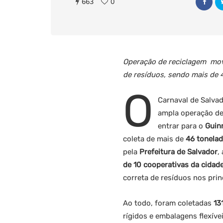
663
0
Operação de reciclagem mov
de resíduos, sendo mais de
O
Carnaval de Salva
ampla operação de 
entrar para o
Guin
coleta de mais de
46 tonelad
pela
Prefeitura de Salvador
,
de 10 cooperativas da cidad
correta de resíduos nos prin
Ao todo, foram coletadas
13
rígidos e embalagens flexí