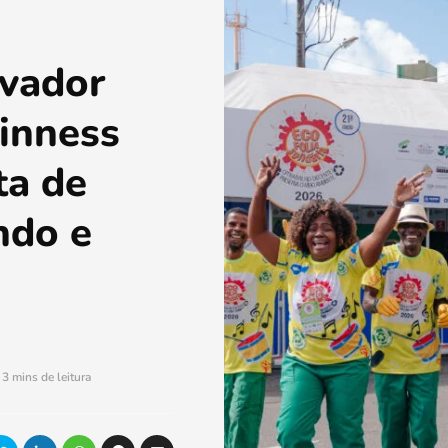
lvador
uinness
ta de
ndo e
3 mins de leitura