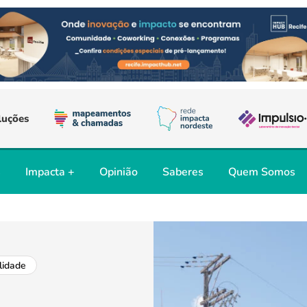
luções
s
Impacta +
Opinião
Saberes
Quem Somos
lidade