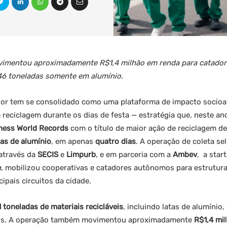
imentou aproximadamente R$1,4 milhão em renda para catadore
 46 toneladas somente em alumínio
.
dor tem se consolidado como uma plataforma de impacto socioa
reciclagem durante os dias de festa — estratégia que, neste ano,
ness World Records
com o título de maior ação de reciclagem de
as de alumínio
, em apenas
quatro dias
. A operação de coleta sel
 através da
SECIS
e
Limpurb
, e em parceria com a
Ambev
, a star
e
, mobilizou cooperativas e catadores autônomos para estrutura
cipais circuitos da cidade.
1 toneladas de materiais recicláveis
, incluindo latas de alumínio,
veis. A operação também movimentou aproximadamente
R$1,4 mi