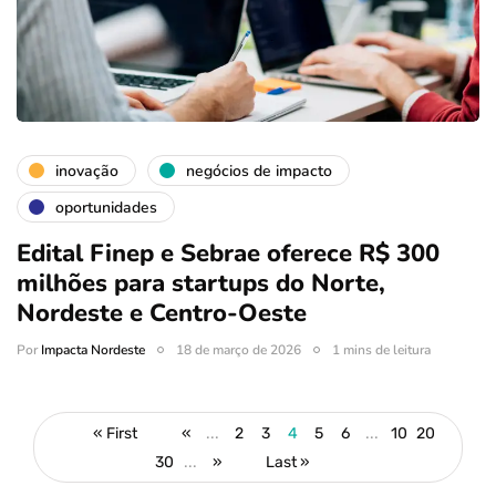
inovação
negócios de impacto
oportunidades
Edital Finep e Sebrae oferece R$ 300
milhões para startups do Norte,
Nordeste e Centro-Oeste
Por
Impacta Nordeste
18 de março de 2026
1 mins de leitura
« First
«
...
2
3
4
5
6
...
10
20
30
...
»
Last »