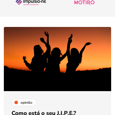
opinião
Como está o seu J.I.P.E.?