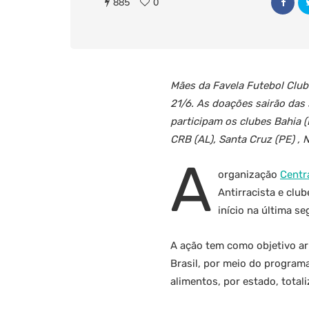
885
0
Mães da Favela Futebol Club
21/6. As doações sairão das 
participam os clubes Bahia (B
CRB (AL), Santa Cruz (PE) , 
A
organização
Centr
Antirracista e clu
início na última se
A ação tem como objetivo arr
Brasil, por meio do program
alimentos, por estado, total