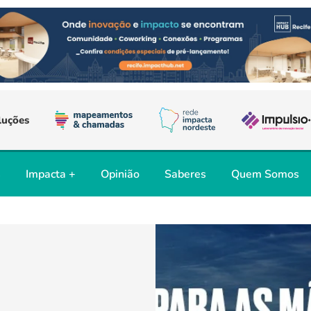
luções
s
Impacta +
Opinião
Saberes
Quem Somos