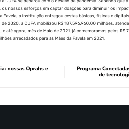
0 a CUFA se deparou com o desafio da pandemia. Sabendo que a c
s os nossos esforços em captar doações para diminuir os impac
Favela, a instituição entregou cestas básicas, físicas e digitais
o de 2020, a CUFA mobilizou R$ 187.596.960,00 milhões, atende
sil, e até agora, mês de Maio de 2021, já comemoramos pelos R$ 
lhões arrecadados para as Mães da Favela em 2021.
ria: nossas Oprahs e
Programa Conectadas
de tecnolog