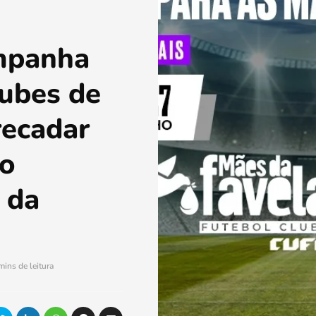
mpanha
lubes de
recadar
 o
 da
mins de leitura