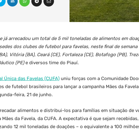
e já arrecadou um total de 5 mil toneladas de alimentos em doa
sedes dos clubes de futebol para favelas, neste final de semana
A), Vitória (BA), Ceará (CE), Fortaleza (CE), Botafogo (PB), Trez
Náutico (PE)
e diversos time do Piauí.
al Única das Favelas (CUFA)
uniu forças com a Comunidade Door,
bes de futebol brasileiros para lançar a campanha Mães da Favela
gunda-feira, 21 de junho.
ecadar alimentos e distribui-los para famílias em situação de v
a Mães da Favela, da CUFA. A expectativa é que sejam recebidas
izando 12 mil toneladas de doações – o equivalente a 100 milhões