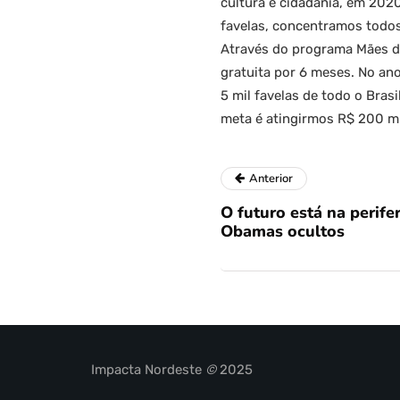
cultura e cidadania, em 202
favelas, concentramos todo
Através do programa Mães da 
gratuita por 6 meses. No an
5 mil favelas de todo o Bra
meta é atingirmos R$ 200 mi
Anterior
O futuro está na perife
Obamas ocultos
Impacta Nordeste
©
2025