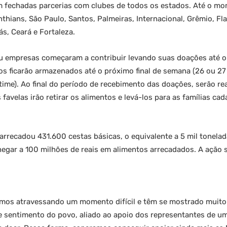
ram fechadas parcerias com clubes de todos os estados. Até o m
nthians, São Paulo, Santos, Palmeiras, Internacional, Grêmio, F
ás, Ceará e Fortaleza.
 ou empresas começaram a contribuir levando suas doações até 
tos ficarão armazenados até o próximo final de semana (26 ou 27
time). Ao final do período de recebimento das doações, serão r
 favelas irão retirar os alimentos e levá-los para as famílias 
arrecadou 431.600 cestas básicas, o equivalente a 5 mil tonela
hegar a 100 milhões de reais em alimentos arrecadados. A ação s
mos atravessando um momento difícil e têm se mostrado muito
sentimento do povo, aliado ao apoio dos representantes de uma