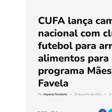
CUFA lança ca
nacional com c
futebol para ar
alimentos para
programa Mães
Favela
Por
Impacta Nordeste
25 de junho de 2021
3 