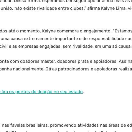
 a doar. Dessa forma, esperamos conseguir apoiar ainda mais as
ião, não existe rivalidade entre clubes.” afirma Kalyne Lima, 
ados até o momento, Kalyne comemora o engajamento. “Estamos 
uma causa extremamente importante e de responsabilidade soci
 civil e as empresas engajadas, sem rivalidade, em uma só causa:
conta com doadores master, doadores prata e apoiadores. Assi
nha nacionalmente. Já as patrocinadoras e apoiadoras realiza
nfira os pontos de doação no seu estado
.
nas favelas brasileiras, promovendo atividades nas áreas de ed