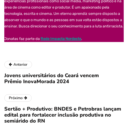
experiências profissionais como social media, marketing político e na
área de cinema como editor e produtor. É um apaixonado pela
tecnologia, escrita e cinema. Um eterno aprendiz sempre disposto a
absorver o que o mundo e as pessoas em sua volta estão dispostos a
ensinar. Busca direcionar o seu conhecimento para a luta antirracista.
Jonatas faz parte da
Rede Impacta Nordeste
.
Anterior
Jovens universitários do Ceará vencem
Prêmio InovaMorada 2024
Próximo
Sertão + Produtivo: BNDES e Petrobras lançam
edital para fortalecer inclusão produtiva no
semiárido do RN