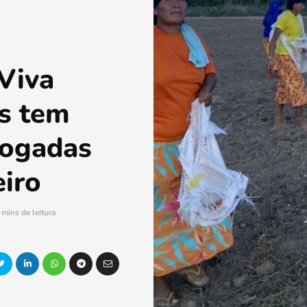
 Viva
as tem
rogadas
eiro
 mins de leitura