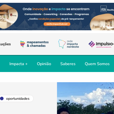
luções
s
Impacta +
Opinião
Saberes
Quem Somos
oportunidades