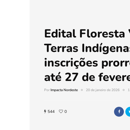
Edital Floresta
Terras Indígen
inscrições pror
até 27 de fever
Por
Impacta Nordeste
20 de janeiro de 2026
1
544
0