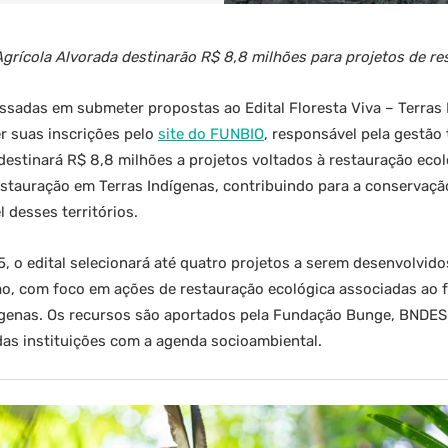
rícola Alvorada destinarão R$ 8,8 milhões para projetos de re
essadas em submeter propostas ao Edital Floresta Viva – Terras
r suas inscrições pelo
site do FUNBIO
, responsável pela gestão 
va destinará R$ 8,8 milhões a projetos voltados à restauração eco
estauração em Terras Indígenas, contribuindo para a conservaçã
 desses territórios.
 o edital selecionará até quatro projetos a serem desenvolvid
o, com foco em ações de restauração ecológica associadas ao 
genas. Os recursos são aportados pela Fundação Bunge, BNDES 
as instituições com a agenda socioambiental.