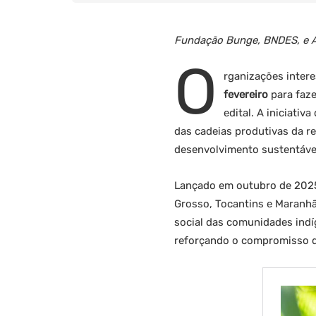
Fundação Bunge, BNDES, e Ag
O
rganizações inter
fevereiro
para faze
edital. A iniciati
das cadeias produtivas da r
desenvolvimento sustentável
Lançado em outubro de 2025,
Grosso, Tocantins e Maranhã
social das comunidades indí
reforçando o compromisso d