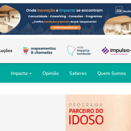
luções
s
Impacta +
Opinião
Saberes
Quem Somos