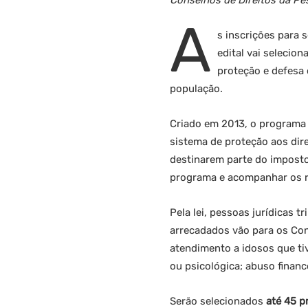
Conselhos de Direitos da Pe
A
s inscrições para 
edital vai selecio
proteção e defesa 
população.
Criado em 2013, o programa
sistema de proteção aos dire
destinarem parte do imposto
programa e acompanhar os re
Pela lei, pessoas jurídicas t
arrecadados vão para os Con
atendimento a idosos que tiv
ou psicológica; abuso financ
Serão selecionados
até 45 p