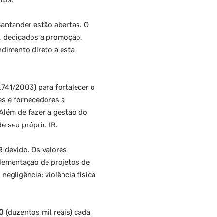
itos
.
Santander
estão abertas. O
s, dedicados a promoção,
endimento direto a esta
0.741/2003) para fortalecer o
es e fornecedores a
Além de fazer a gestão do
e seu próprio IR.
R devido. Os valores
plementação de projetos de
egligência; violência física
00
(duzentos mil reais) cada