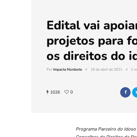
Edital vai apoia
projetos para f
os direitos do 
Por
Impacta Nordeste
19 de abril de 2021
1 m
1026
0
Programa Parceiro do Idoso 