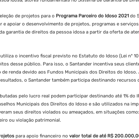
ssoa Idosa, atores fundamentais no Sistema de Garantia de Dire
seleção de projetos para o
Programa Parceiro do Idoso
2021
do 
nar e apoiar o desenvolvimento de projetos, programas e serviço
da garantia de direitos da pessoa idosa a partir da oferta de at
utiliza o incentivo fiscal previsto no Estatuto do Idoso (Lei nº 1
itos desse público. Para isso, o Santander incentiva seus client
 de renda devido aos Fundos Municipais dos Direitos do Idoso. 
sultados, o Santander também participa destinando recursos d
ributadas pelo lucro real podem participar destinando até 1% do I
selhos Municipais dos Direitos do Idoso e são utilizados na im
eram seus direitos violados ou ameaçados, em situações como: n
eiro ou violação patrimonial.
rojetos
para apoio financeiro no
valor total de até R$ 200.000,