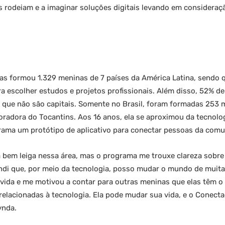
 rodeiam e a imaginar soluções digitais levando em consideraçã
s formou 1.329 meninas de 7 países da América Latina, sendo 
ra escolher estudos e projetos profissionais. Além disso, 52% d
que não são capitais. Somente no Brasil, foram formadas 253 m
oradora do Tocantins. Aos 16 anos, ela se aproximou da tecnolo
ama um protótipo de aplicativo para conectar pessoas da comu
 bem leiga nessa área, mas o programa me trouxe clareza sobr
endi que, por meio da tecnologia, posso mudar o mundo de muitas
ida e me motivou a contar para outras meninas que elas têm o 
elacionadas à tecnologia. Ela pode mudar sua vida, e o Conecta
ynda.