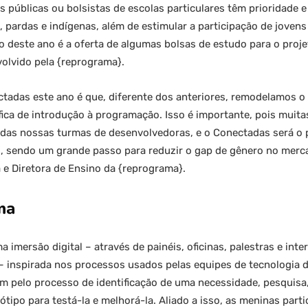
 públicas ou bolsistas de escolas particulares têm prioridade e
pardas e indígenas, além de estimular a participação de jovens 
 deste ano é a oferta de algumas bolsas de estudo para o proj
olvido pela {reprograma}.
tadas este ano é que, diferente dos anteriores, remodelamos 
ica de introdução à programação. Isso é importante, pois muitas
 das nossas turmas de desenvolvedoras, e o Conectadas será o 
 sendo um grande passo para reduzir o gap de gênero no merca
e Diretora de Ensino da {reprograma}.
ma
 imersão digital – através de painéis, oficinas, palestras e inte
l – inspirada nos processos usados pelas equipes de tecnologia 
sam pelo processo de identificação de uma necessidade, pesquis
ipo para testá-la e melhorá-la. Aliado a isso, as meninas part