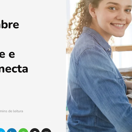
abre
e e
necta
mins de leitura