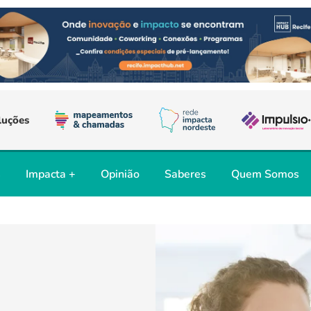
luções
s
Impacta +
Opinião
Saberes
Quem Somos