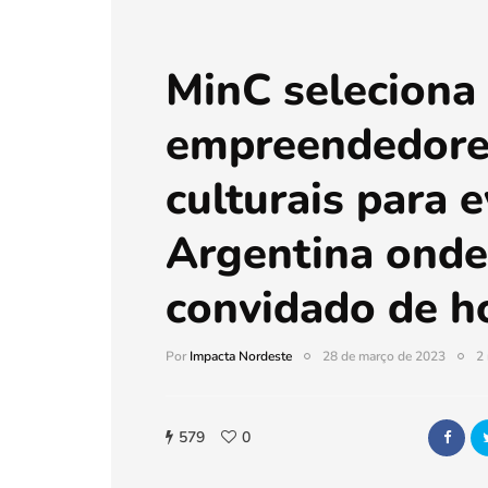
MinC seleciona
empreendedore
culturais para 
Argentina onde 
convidado de h
Por
Impacta Nordeste
28 de março de 2023
2 
579
0