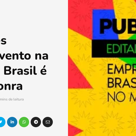
s
evento na
Brasil é
onra
mins de leitura