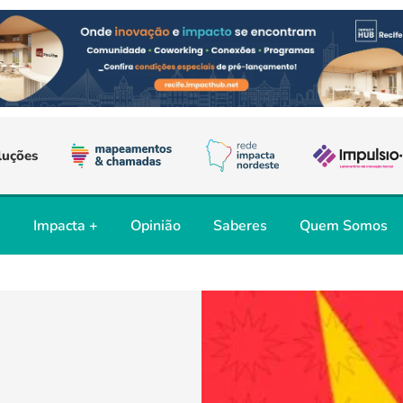
luções
s
Impacta +
Opinião
Saberes
Quem Somos