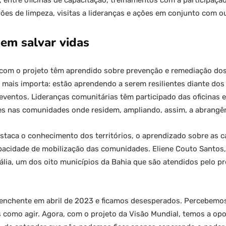
 entre oficinas de capacitação, treinamentos com a participação
es de limpeza, visitas a lideranças e ações em conjunto com out
em salvar vidas
om o projeto têm aprendido sobre prevenção e remediação dos 
e mais importa: estão aprendendo a serem resilientes diante dos
 eventos. Lideranças comunitárias têm participado das oficinas
s nas comunidades onde residem, ampliando, assim, a abrangên
taca o conhecimento dos territórios, o aprendizado sobre as ca
apacidade de mobilização das comunidades. Eliene Couto Santos,
lia, um dos oito municípios da Bahia que são atendidos pelo pr
nchente em abril de 2023 e ficamos desesperados. Percebemo
 como agir. Agora, com o projeto da Visão Mundial, temos a opo