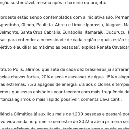
enção sustentável, mesmo após o término do projeto.
Nordeste estão sendo contemplados com a iniciativa são, Perna
ostinho, Olinda, Paulista, Abreu e Lima e Igarassu, Alagoas, M
Belmonte, Santa Cruz Cabrália, Eunápolis, Itamaraju, Jucuruçu, P
sas para entender a necessidade de cada região e quais estão 
etivo é auxiliar ao máximo as pessoas”, explica Renata Cavalcan
tituto Pólis, afirmou que sete de cada dez brasileiros já sofrer
 pelas chuvas fortes, 20% a seca e escassez de água, 18% a ala
as extremas, 7% a apagões de energia, 6% aos ciclones e tempe
bemos que esses episódios aconteceram com mais frequência de
tância agirmos o mais rápido possível”, comenta Cavalcanti.
liência Climática já auxiliou mais de 1.200 pessoas e passará por
volvido ainda no primeiro semestre de 2023 e até a primeira se