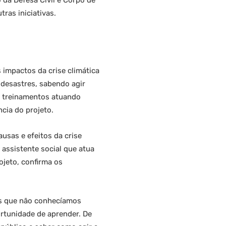
 da Defesa Civil e Corpo de
ras iniciativas.
impactos da crise climática
 desastres, sabendo agir
 e treinamentos atuando
cia do projeto.
usas e efeitos da crise
 assistente social que atua
ojeto, confirma os
s que não conhecíamos
rtunidade de aprender. De