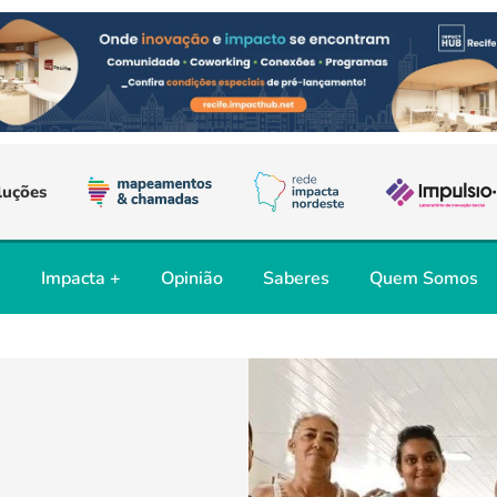
luções
s
Impacta +
Opinião
Saberes
Quem Somos