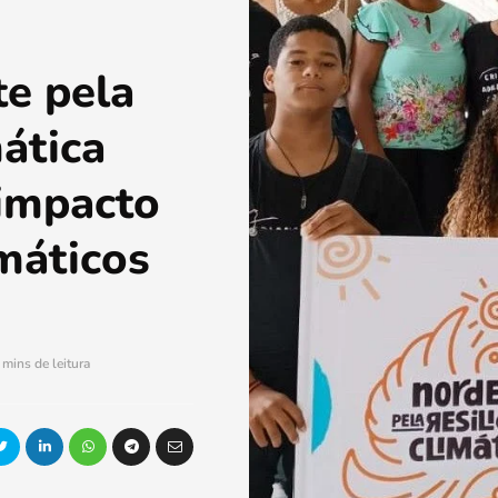
te pela
mática
 impacto
máticos
 mins de leitura