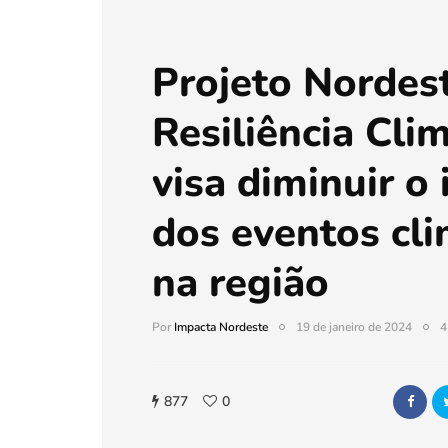
Projeto Nordes
Resiliência Cli
visa diminuir o
dos eventos cli
na região
Por
Impacta Nordeste
19 de janeiro de 2024
4
877
0