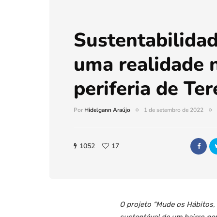
Sustentabilida
uma realidade 
periferia de Ter
Por
Hidelgann Araújo
1 de setembro de 2022
1052
17
O projeto “Mude os Hábitos, 