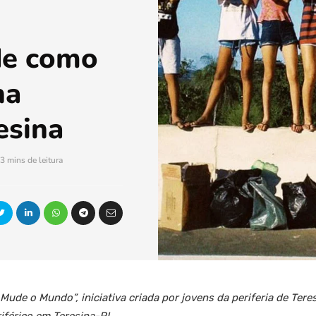
de como
na
esina
3 mins de leitura
Mude o Mundo”, iniciativa criada por jovens da periferia de Ter