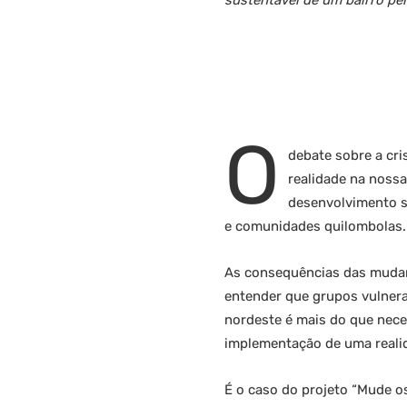
sustentável de um bairro per
O
debate sobre a cri
realidade na nossa
desenvolvimento su
e comunidades quilombolas.
As consequências das mudanç
entender que grupos vulnera
nordeste é mais do que neces
implementação de uma realid
É o caso do projeto “Mude o