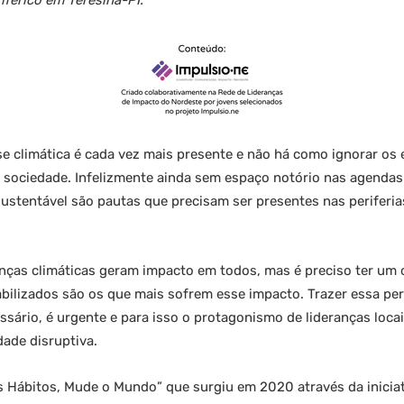
iférico em Teresina-PI.
se climática é cada vez mais presente e não há como ignorar os 
 sociedade. Infelizmente ainda sem espaço notório nas agendas p
stentável são pautas que precisam ser presentes nas periferias,
as climáticas geram impacto em todos, mas é preciso ter um ol
bilizados são os que mais sofrem esse impacto. Trazer essa per
sário, é urgente e para isso o protagonismo de lideranças locai
ade disruptiva.
s Hábitos, Mude o Mundo” que surgiu em 2020 através da inici