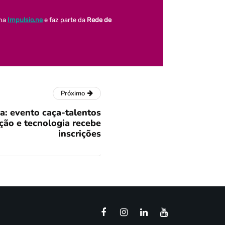
ama
Impulsio.ne
e faz parte da
Rede de
Próximo
a: evento caça-talentos
ção e tecnologia recebe
inscrições