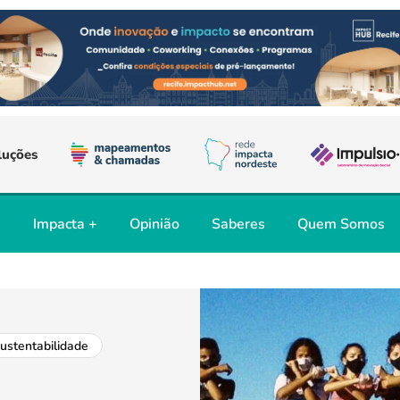
luções
s
Impacta +
Opinião
Saberes
Quem Somos
ustentabilidade