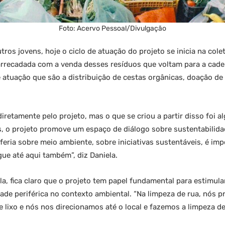
Foto: Acervo Pessoal/Divulgação
ros jovens, hoje o ciclo de atuação do projeto se inicia na cole
 arrecadada com a venda desses resíduos que voltam para a cade
atuação que são a distribuição de cestas orgânicas, doação de 
iretamente pelo projeto, mas o que se criou a partir disso foi a
zes, o projeto promove um espaço de diálogo sobre sustentabilid
riferia sobre meio ambiente, sobre iniciativas sustentáveis, é i
ue até aqui também”, diz Daniela.
 fica claro que o projeto tem papel fundamental para estimular
de periférica no contexto ambiental. “Na limpeza de rua, nós 
 lixo e nós nos direcionamos até o local e fazemos a limpeza 