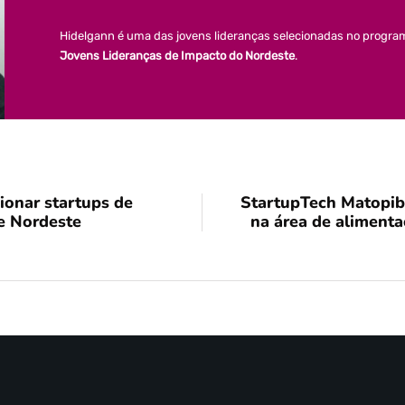
Hidelgann é uma das jovens lideranças selecionadas no progr
Jovens Lideranças de Impacto do Nordeste
.
ionar startups de
StartupTech Matopib
e Nordeste
na área de alimenta