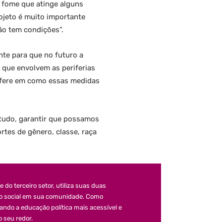
e fome que atinge alguns
rojeto é muito importante
não tem condições”.
nte para que no futuro a
s que envolvem as periferias
erfere em como essas medidas
retudo, garantir que possamos
rtes de gênero, classe, raça
 do terceiro setor, utiliza suas duas
ão social em sua comunidade. Como
ando a educação política mais acessível e
o seu redor.