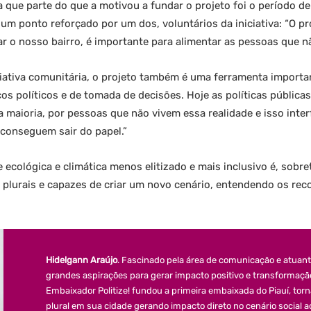
que parte do que a motivou a fundar o projeto foi o período d
um ponto reforçado por um dos, voluntários da iniciativa: “O p
r o nosso bairro, é importante para alimentar as pessoas que 
ciativa comunitária, o projeto também é uma ferramenta importa
os políticos e de tomada de decisões. Hoje as políticas pública
a maioria, por pessoas que não vivem essa realidade e isso int
 conseguem sair do papel.”
e ecológica e climática menos elitizado e mais inclusivo é, sob
s plurais e capazes de criar um novo cenário, entendendo os reco
Hidelgann Araújo
. Fascinado pela área de comunicação e atuante
grandes aspirações para gerar impacto positivo e transformaç
Embaixador Politize! fundou a primeira embaixada do Piauí, torn
plural em sua cidade gerando impacto direto no cenário social a