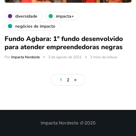
diversidade
impacta+
negócios de impacto
Fundo Agbara: 1º fundo desenvolvido
para atender empreendedoras negras
Por
Impacta Nordeste
3 de agosto de 2021
3 mins de leitura
1
2
»
Impacta Nordeste
©
2025