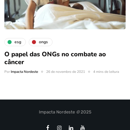
esg
ongs
O papel das ONGs no combate ao
câncer
Por
Impacta Nordeste
26 de novembro de 2021
4 mins de leitura
Impacta Nordeste
©
2025