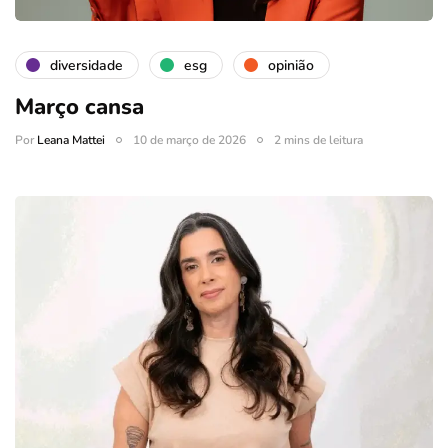
diversidade
esg
opinião
Março cansa
Por
Leana Mattei
10 de março de 2026
2 mins de leitura