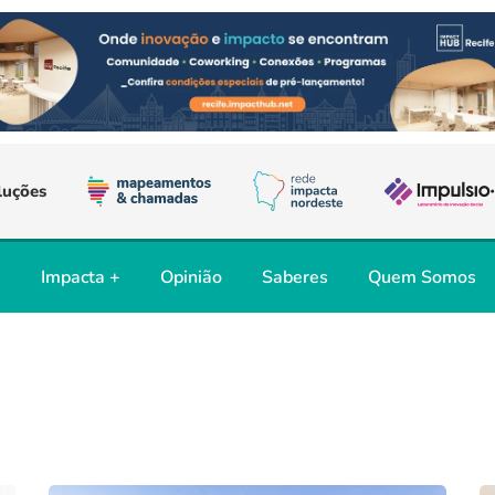
luções
s
Impacta +
Opinião
Saberes
Quem Somos