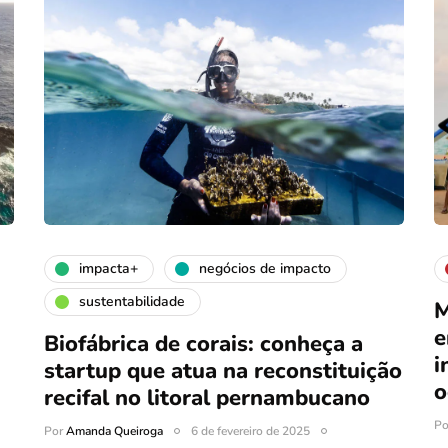
impacta+
negócios de impacto
sustentabilidade
M
e
Biofábrica de corais: conheça a
i
startup que atua na reconstituição
o
recifal no litoral pernambucano
P
Por
Amanda Queiroga
6 de fevereiro de 2025