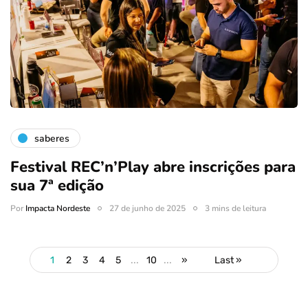
saberes
Festival REC’n’Play abre inscrições para
sua 7ª edição
Por
Impacta Nordeste
27 de junho de 2025
3 mins de leitura
1
2
3
4
5
...
10
...
»
Last »