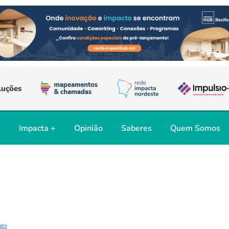
luções
s
Impacta +
Opinião
Saberes
Quem Somos