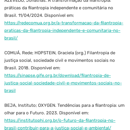
AZEVEDO, Jonathas. A transformação da filantropia:
práticas da filantropia independente e comunitária no
Brasil. 11/04/2024. Disponível em:
https://redecomua.org.br/a-transformacao-da-filantropia-
praticas-da-filantropia-independente-e-comunitaria-no-
brasil/
COMUÁ, Rede; HOPSTEIN, Graciela (org.) Filantropia de
justiça social, sociedade civil e movimentos sociais no
Brasil. 2018. Disponível em:
https://sinapse.gife.org.br/download/filantropia-de-
justica-social-sociedade-civil-e-movimentos-sociais-no-
brasil
BEJA, Instituto; OXYGEN. Tendências para a filantropia: um
olhar para o Futuro. 2023. Disponível em:
https://institutophi.org.br/o-futuro-da-filantropia-no-
brasil-contribuir-para-a-justica-social-e-ambiental/