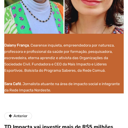
Daiany França
. Cearense inquieta, empreendedora por natureza,
professora e profissional da saúde por formação, pesquisadora,
escrevedeira, eterna aprendiz e ativista das Organizações da
Sociedade Civil. Fundadora e CEO da Mais Impacto e Líderes
Esportivos. Bolsista do Programa Saberes, da Rede Comuá.
Sara Café
. Jornalista atuante na área de impacto social e integrante
da Rede Impacta Nordeste.
Anterior
TD Impacta vai investir mais de R$5 milhões